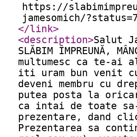
https://slabimimpre
jamesomich/?status=
</link
>
<description
>
Salut J
SLĂBIM ÎMPREUNĂ, MÂN
multumesc ca te-ai a
iti uram bun venit c
deveni membru cu dre
putea posta la orica
ca intai de toate sa
prezentare, dand cli
Prezentarea sa conti