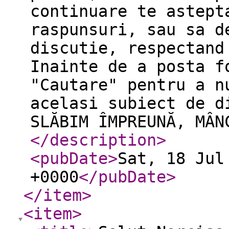
continuare te astept
raspunsuri, sau sa d
discutie, respectand
Inainte de a posta f
"Cautare" pentru a n
acelasi subiect de d
SLĂBIM ÎMPREUNĂ, MÂN
</description
>
<pubDate
>
Sat, 18 Jul
+0000
</pubDate
>
</item
>
<item
>