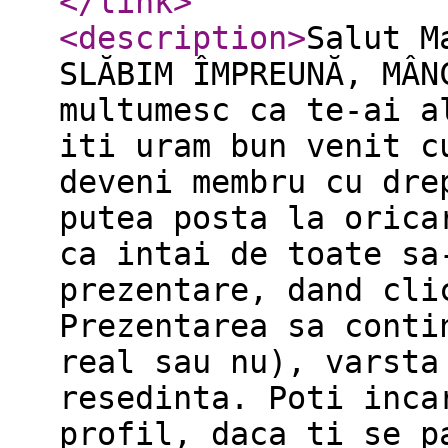
</link
>
<description
>
Salut M
SLĂBIM ÎMPREUNĂ, MÂN
multumesc ca te-ai a
iti uram bun venit c
deveni membru cu dre
putea posta la orica
ca intai de toate sa
prezentare, dand cli
Prezentarea sa conti
real sau nu), varsta
resedinta. Poti inca
profil, daca ti se p