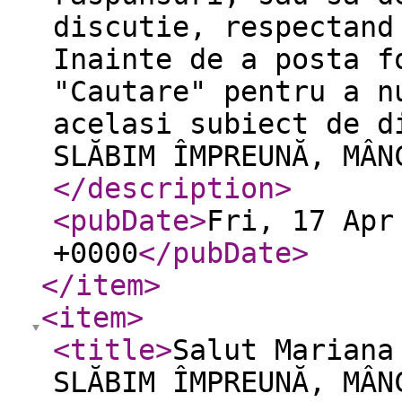
discutie, respectand
Inainte de a posta f
"Cautare" pentru a n
acelasi subiect de d
SLĂBIM ÎMPREUNĂ, MÂN
</description
>
<pubDate
>
Fri, 17 Apr
+0000
</pubDate
>
</item
>
<item
>
<title
>
Salut Mariana
SLĂBIM ÎMPREUNĂ, MÂN