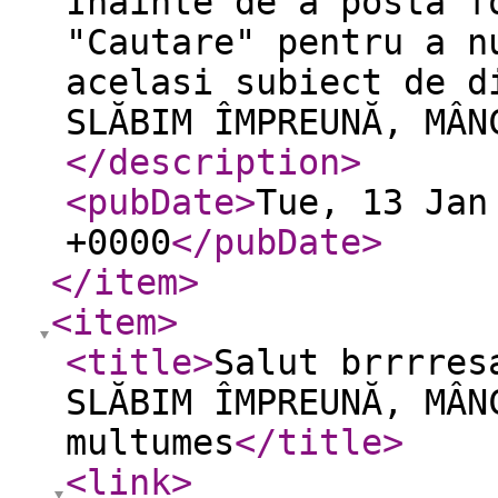
Inainte de a posta f
"Cautare" pentru a n
acelasi subiect de d
SLĂBIM ÎMPREUNĂ, MÂN
</description
>
<pubDate
>
Tue, 13 Jan
+0000
</pubDate
>
</item
>
<item
>
<title
>
Salut brrrres
SLĂBIM ÎMPREUNĂ, MÂN
multumes
</title
>
<link
>