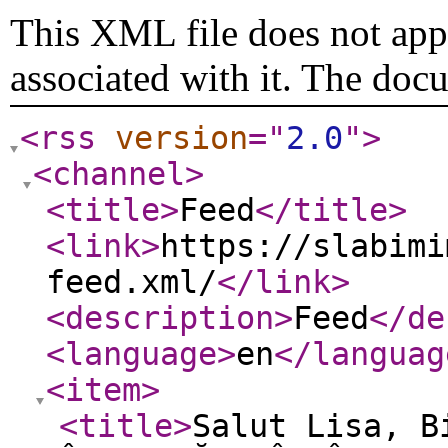
This XML file does not appe
associated with it. The doc
<rss
version
="
2.0
"
>
<channel
>
<title
>
Feed
</title
>
<link
>
https://slabimi
feed.xml/
</link
>
<description
>
Feed
</de
<language
>
en
</languag
<item
>
<title
>
Salut Lisa, B