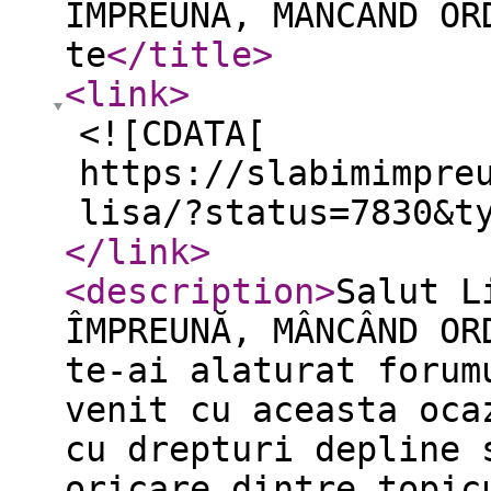
ÎMPREUNĂ, MÂNCÂND OR
te
</title
>
<link
>
<![CDATA[
https://slabimimpre
lisa/?status=7830&t
</link
>
<description
>
Salut L
ÎMPREUNĂ, MÂNCÂND OR
te-ai alaturat forum
venit cu aceasta oca
cu drepturi depline 
oricare dintre topic