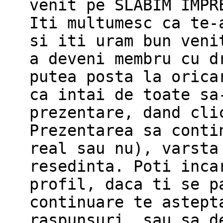
venit pe SLĂBIM ÎMPR
Iti multumesc ca te-
si iti uram bun veni
a deveni membru cu d
putea posta la orica
ca intai de toate sa
prezentare, dand cli
Prezentarea sa conti
real sau nu), varsta
resedinta. Poti inca
profil, daca ti se p
continuare te astept
raspunsuri, sau sa d