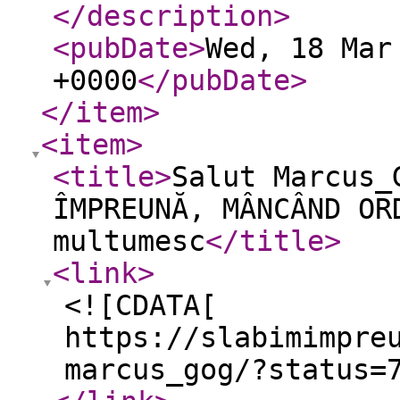
</description
>
<pubDate
>
Wed, 18 Mar
+0000
</pubDate
>
</item
>
<item
>
<title
>
Salut Marcus_
ÎMPREUNĂ, MÂNCÂND OR
multumesc
</title
>
<link
>
<![CDATA[
https://slabimimpre
marcus_gog/?status=