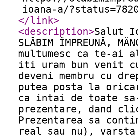
ioana-a/?status=782
</link
>
<description
>
Salut I
SLĂBIM ÎMPREUNĂ, MÂN
multumesc ca te-ai a
iti uram bun venit c
deveni membru cu dre
putea posta la orica
ca intai de toate sa
prezentare, dand cli
Prezentarea sa conti
real sau nu), varsta