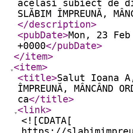
acelasi subiect de d
SLĂBIM ÎMPREUNĂ, MÂN
</description
>
<pubDate
>
Mon, 23 Feb
+0000
</pubDate
>
</item
>
<item
>
<title
>
Salut Ioana A
ÎMPREUNĂ, MÂNCÂND OR
ca
</title
>
<link
>
<![CDATA[
https://slabimimpre