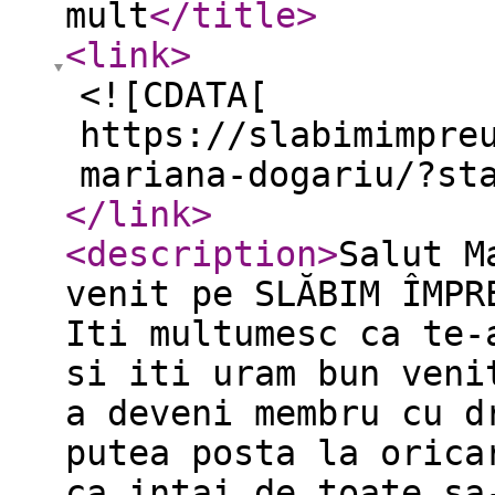
mult
</title
>
<link
>
<![CDATA[
https://slabimimpre
mariana-dogariu/?st
</link
>
<description
>
Salut M
venit pe SLĂBIM ÎMPR
Iti multumesc ca te-
si iti uram bun veni
a deveni membru cu d
putea posta la orica
ca intai de toate sa