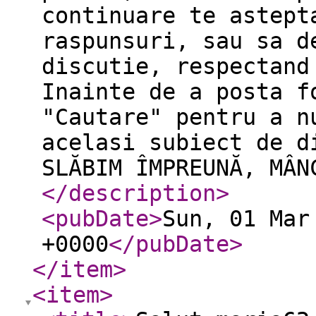
continuare te astept
raspunsuri, sau sa d
discutie, respectand
Inainte de a posta f
"Cautare" pentru a n
acelasi subiect de d
SLĂBIM ÎMPREUNĂ, MÂN
</description
>
<pubDate
>
Sun, 01 Mar
+0000
</pubDate
>
</item
>
<item
>