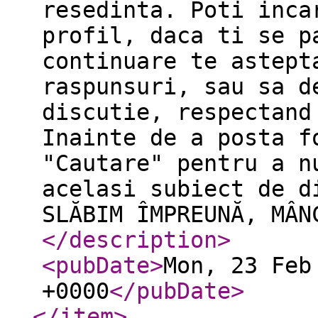
resedinta. Poti inca
profil, daca ti se p
continuare te astept
raspunsuri, sau sa d
discutie, respectand
Inainte de a posta f
"Cautare" pentru a n
acelasi subiect de d
SLĂBIM ÎMPREUNĂ, MÂN
</description
>
<pubDate
>
Mon, 23 Feb
+0000
</pubDate
>
</item
>