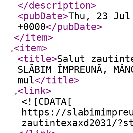
</description
>
<pubDate
>
Thu, 23 Jul
+0000
</pubDate
>
</item
>
<item
>
<title
>
Salut zautint
SLĂBIM ÎMPREUNĂ, MÂN
mul
</title
>
<link
>
<![CDATA[
https://slabimimpre
zautintexaxd2031/?s