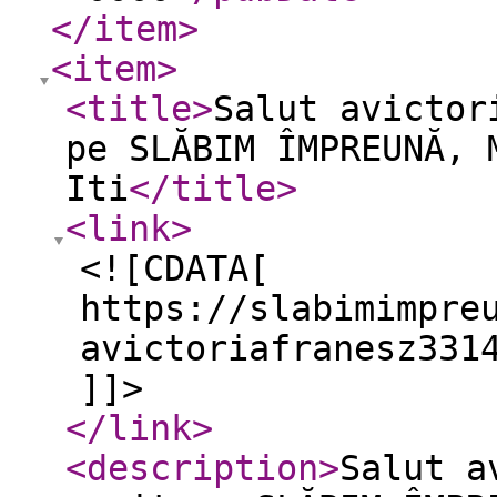
</item
>
<item
>
<title
>
Salut avictor
pe SLĂBIM ÎMPREUNĂ, 
Iti
</title
>
<link
>
<![CDATA[
https://slabimimpre
avictoriafranesz331
]]>
</link
>
<description
>
Salut a