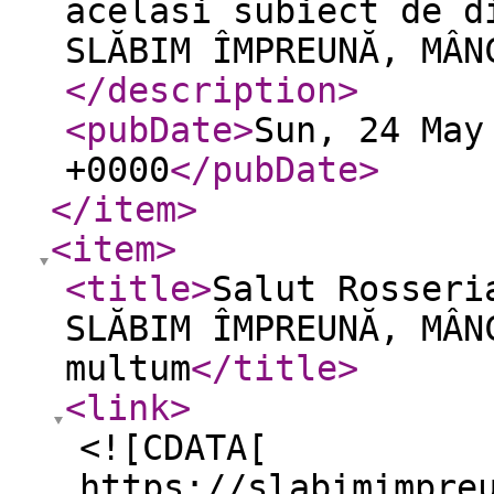
acelasi subiect de d
SLĂBIM ÎMPREUNĂ, MÂN
</description
>
<pubDate
>
Sun, 24 May
+0000
</pubDate
>
</item
>
<item
>
<title
>
Salut Rosseri
SLĂBIM ÎMPREUNĂ, MÂN
multum
</title
>
<link
>
<![CDATA[
https://slabimimpre