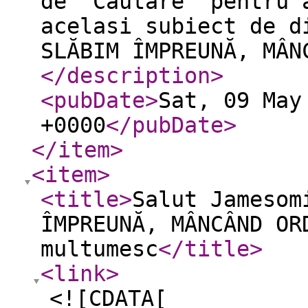
de "Cautare" pentru 
acelasi subiect de d
SLĂBIM ÎMPREUNĂ, MÂN
</description
>
<pubDate
>
Sat, 09 May
+0000
</pubDate
>
</item
>
<item
>
<title
>
Salut Jamesom
ÎMPREUNĂ, MÂNCÂND OR
multumesc
</title
>
<link
>
<![CDATA[