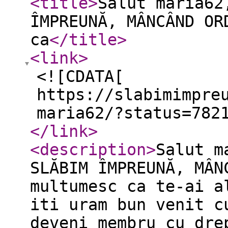
<title
>
Salut maria62
ÎMPREUNĂ, MÂNCÂND OR
ca
</title
>
<link
>
<![CDATA[
https://slabimimpre
maria62/?status=782
</link
>
<description
>
Salut m
SLĂBIM ÎMPREUNĂ, MÂN
multumesc ca te-ai a
iti uram bun venit c
deveni membru cu dre