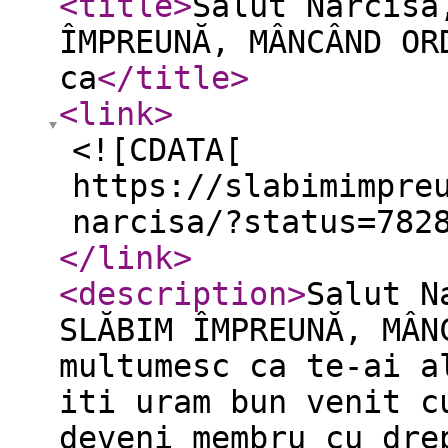
<title
>
Salut Narcisa
ÎMPREUNĂ, MÂNCÂND OR
ca
</title
>
<link
>
<![CDATA[
https://slabimimpre
narcisa/?status=782
</link
>
<description
>
Salut N
SLĂBIM ÎMPREUNĂ, MÂN
multumesc ca te-ai a
iti uram bun venit c
deveni membru cu dre