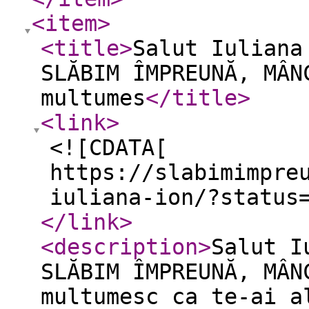
<item
>
<title
>
Salut Iuliana
SLĂBIM ÎMPREUNĂ, MÂN
multumes
</title
>
<link
>
<![CDATA[
https://slabimimpre
iuliana-ion/?status
</link
>
<description
>
Salut I
SLĂBIM ÎMPREUNĂ, MÂN
multumesc ca te-ai a