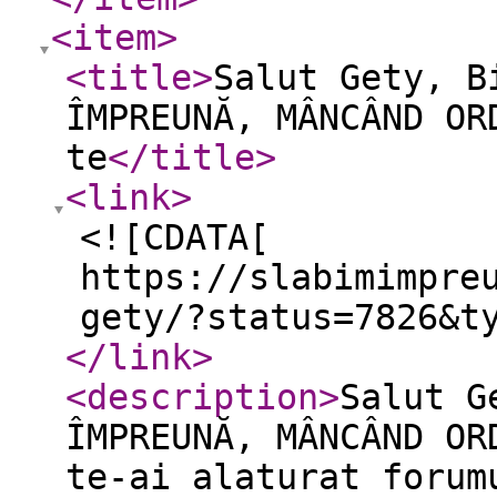
<item
>
<title
>
Salut Gety, B
ÎMPREUNĂ, MÂNCÂND OR
te
</title
>
<link
>
<![CDATA[
https://slabimimpre
gety/?status=7826&t
</link
>
<description
>
Salut G
ÎMPREUNĂ, MÂNCÂND OR
te-ai alaturat forum