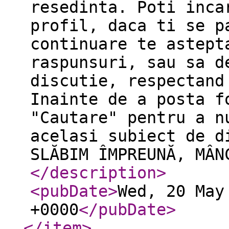
resedinta. Poti inca
profil, daca ti se p
continuare te astept
raspunsuri, sau sa d
discutie, respectand
Inainte de a posta f
"Cautare" pentru a n
acelasi subiect de d
SLĂBIM ÎMPREUNĂ, MÂN
</description
>
<pubDate
>
Wed, 20 May
+0000
</pubDate
>
</item
>