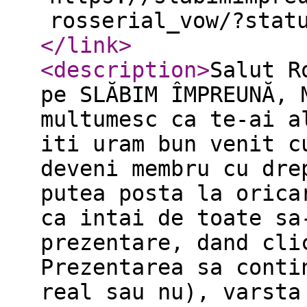
rosserial_vow/?stat
</link
>
<description
>
Salut R
pe SLĂBIM ÎMPREUNĂ, 
multumesc ca te-ai a
iti uram bun venit c
deveni membru cu dre
putea posta la orica
ca intai de toate sa
prezentare, dand cli
Prezentarea sa conti
real sau nu), varsta