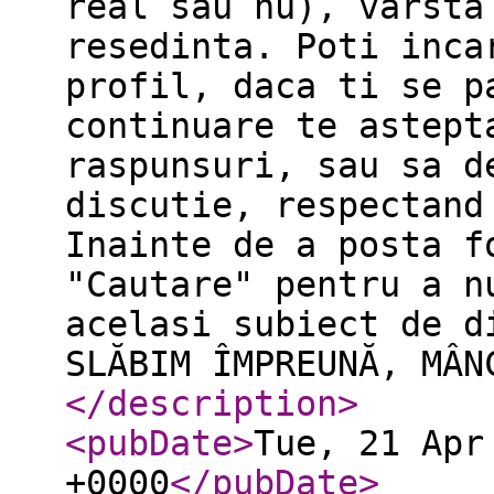
real sau nu), varsta
resedinta. Poti inca
profil, daca ti se p
continuare te astept
raspunsuri, sau sa d
discutie, respectand
Inainte de a posta f
"Cautare" pentru a n
acelasi subiect de d
SLĂBIM ÎMPREUNĂ, MÂN
</description
>
<pubDate
>
Tue, 21 Apr
+0000
</pubDate
>