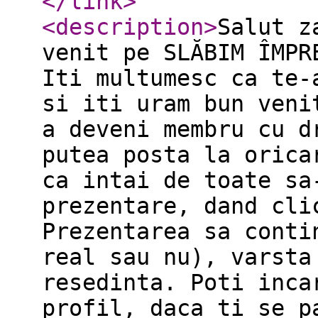
</link
>
<description
>
Salut z
venit pe SLĂBIM ÎMPR
Iti multumesc ca te-
si iti uram bun veni
a deveni membru cu d
putea posta la orica
ca intai de toate sa
prezentare, dand cli
Prezentarea sa conti
real sau nu), varsta
resedinta. Poti inca
profil, daca ti se p