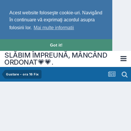
Acest website foloseşte cookie-uri. Navigând
în continuare vă exprimaţi acordul asupra
folosirii lor.
Mai multe informatii
Got it!
SLĂBIM ÎMPREUNĂ, MÂNCÂND
ORDONAT💗💗.
Gustare - ora 16 Fix