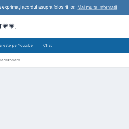
exprimaţi acordul asupra folosirii lor.
Mai multe informatii
💗💗.
areste pe Youtube
Chat
eaderboard