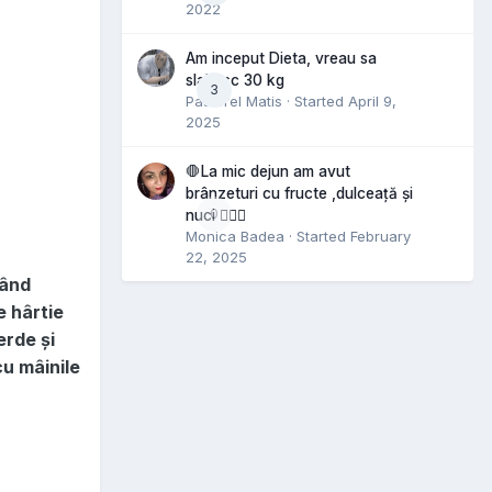
2022
Am inceput Dieta, vreau sa
slabesc 30 kg
3
Pastorel Matis
· Started
April 9,
2025
🛑La mic dejun am avut
brânzeturi cu fructe ,dulceață și
0
nuci 🤷🏻‍♀️
Monica Badea
· Started
February
22, 2025
când
e hârtie
erde și
cu mâinile