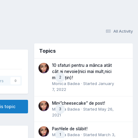
All Activity
Topics
10 sfaturi pentru a mânca atât
cât ai nevoie(nici mai mult,nici
2
mai puțin)!
rs
0
Monica Badea
· Started
January
7, 2022
Mini”cheesecake” de post!
is topic
Monica Badea
3
· Started
May 26,
2021
Pastilele de slăbit!
Monica Badea
1
· Started
March 3,