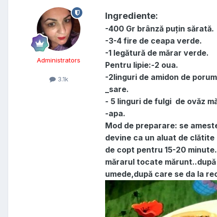
Ingrediente:
-400 Gr brânză puțin sărată.
-3-4 fire de ceapa verde.
-1 legătură de mărar verde.
Administrators
Pentru lipie:-2 oua.
-2linguri de amidon de porum
3.1k
_sare.
- 5 linguri de fulgi de ovăz mă
-apa.
Mod de preparare: se ameste
devine ca un aluat de clătite
de copt pentru 15-20 minute.
mărarul tocate mărunt..după c
umede,după care se da la re