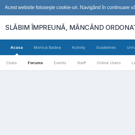
Acest website foloseşte cookie-uri. Navigând în continuare vă 
SLĂBIM ÎMPREUNĂ, MÂNCÂND ORDONAT
Acasa
Monica Badea
Activity
Guidelines
Urm
Clubs
Forums
Events
Staff
Online Users
L