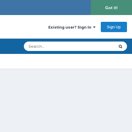
Got it!
Sign Up
Existing user? Sign In