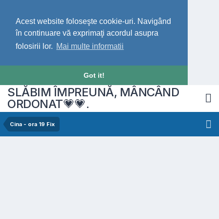
Acest website foloseşte cookie-uri. Navigând
în continuare vă exprimaţi acordul asupra
folosirii lor.
Mai multe informatii
Got it!
SLĂBIM ÎMPREUNĂ, MÂNCÂND
ORDONAT💗💗.
Cina - ora 19 Fix