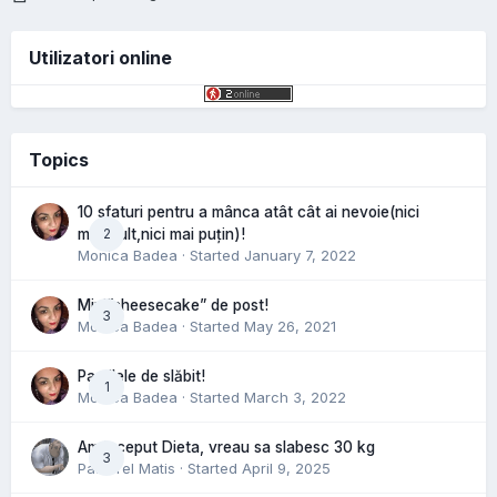
Utilizatori online
Topics
10 sfaturi pentru a mânca atât cât ai nevoie(nici
2
mai mult,nici mai puțin)!
Monica Badea
· Started
January 7, 2022
Mini”cheesecake” de post!
3
Monica Badea
· Started
May 26, 2021
Pastilele de slăbit!
1
Monica Badea
· Started
March 3, 2022
Am inceput Dieta, vreau sa slabesc 30 kg
3
Pastorel Matis
· Started
April 9, 2025