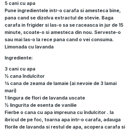
5 cani cu apa
Pune ingredientele intr-o carafa si amesteca bine,
pana cand se dizolva extractul de stevie. Baga
carafa in frigider si las-o sa se raceasca in jur de 15
minute, scoate-o si amesteca din nou. Serveste-o
sau mai las-o la rece pana cand o vei consuma.
Limonada cu lavanda
Ingrediente:
3 cani cu apa
½ cana îndulcitor
¾ cana de zeama de lamaie (ai nevoie de 3 lamai
mari)
1 lingura de flori de lavanda uscate
½ lingurita de esenta de vanilie
Fierbe o cana cu apa impreuna cu îndulcitor . Ia
ibricul de pe foc, toarna apa intr-o carafa, adauga
florile de lavanda si restul de apa, acopera carafa si