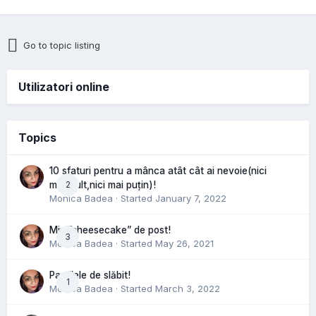
Go to topic listing
Utilizatori online
Topics
10 sfaturi pentru a mânca atât cât ai nevoie(nici
2
mai mult,nici mai puțin)!
Monica Badea
· Started
January 7, 2022
Mini”cheesecake” de post!
3
Monica Badea
· Started
May 26, 2021
Pastilele de slăbit!
1
Monica Badea
· Started
March 3, 2022