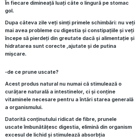
În fiecare dimineață luați câte o lingură pe stomac
gol.
Dupa câteva zile veți simți primele schimbări: nu veți
mai avea probleme cu digestia și constipațiile și veți
începe să pierdeți din greutate dacă și alimentație și
hidratarea sunt corecte ,ajutate și de putina
mișcare.
-de ce prune uscate?
Acest produs natural nu numai că stimulează o
curățare naturală a intestinelor, ci și conține
vitaminele necesare pentru a întări starea generală
a organismului.
Datorită conținutului ridicat de fibre, prunele
uscate îmbunătățesc digestia, elimină din organism
excesul de lichid și stimulează absorbția