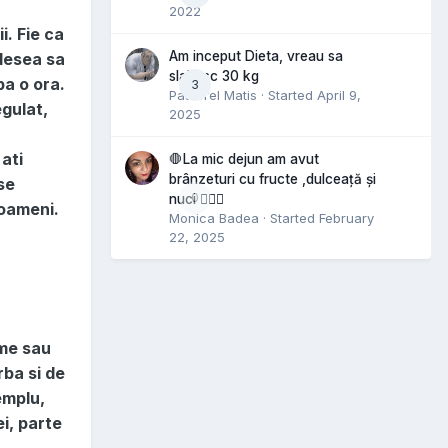
2022
. Fie ca
Am inceput Dieta, vreau sa
adesea sa
slabesc 30 kg
pa o ora.
3
Pastorel Matis
· Started
April 9,
gulat,
2025
ati
🛑La mic dejun am avut
brânzeturi cu fructe ,dulceață și
se
0
nuci 🤷🏻‍♀️
 oameni.
Monica Badea
· Started
February
22, 2025
ume sau
rba si de
emplu,
i, parte