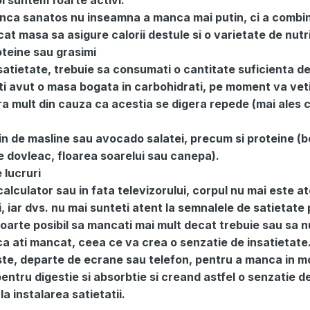
oi suntem foarte activi.
anca sanatos nu inseamna a manca mai putin, ci a combi
cat masa sa asigure calorii destule si o varietate de nutri
teine sau grasimi
satietate, trebuie sa consumati o cantitate suficienta d
ti avut o masa bogata in carbohidrati, pe moment va veti
ra mult din cauza ca acestia se digera repede (mai ales ce
gin de masline sau avocado salatei, precum si proteine (
de dovleac, floarea soarelui sau canepa).
 lucruri
alculator sau in fata televizorului, corpul nu mai este at
 iar dvs. nu mai sunteti atent la semnalele de satietate
foarte posibil sa mancati mai mult decat trebuie sau sa n
ca ati mancat, ceea ce va crea o senzatie de insatietate
niste, departe de ecrane sau telefon, pentru a manca in 
entru digestie si absorbtie si creand astfel o senzatie d
la instalarea satietatii.