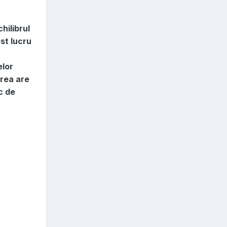
hilibrul
st lucru
elor
area are
c de