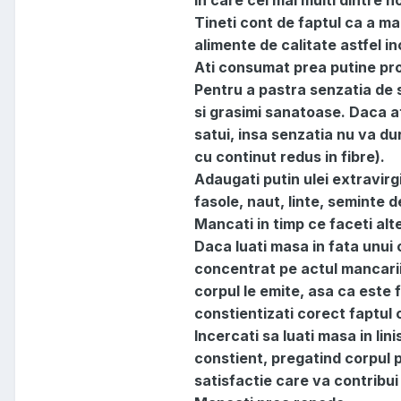
in care cei mai multi dintre n
Tineti cont de faptul ca a m
alimente de calitate astfel in
Ati consumat prea putine pro
Pentru a pastra senzatia de 
si grasimi sanatoase. Daca a
satui, insa senzatia nu va du
cu continut redus in fibre).
Adaugati putin ulei extravir
fasole, naut, linte, seminte 
Mancati in timp ce faceti alte
Daca luati masa in fata unui c
concentrat pe actul mancarii,
corpul le emite, asa ca este 
constientizati corect faptul 
Incercati sa luati masa in li
constient, pregatind corpul p
satisfactie care va contribui 