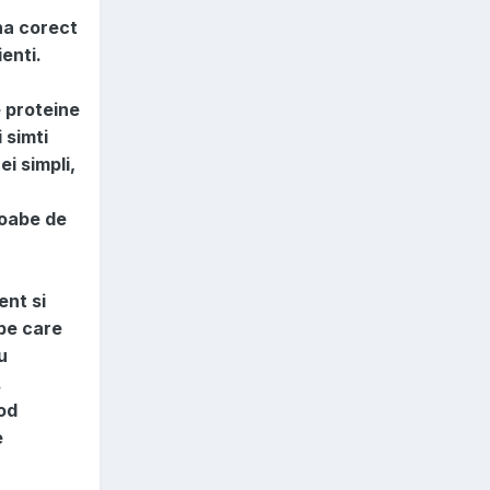
na corect
enti.
e proteine
 simti
i simpli,
boabe de
ent si
 pe care
u
.
mod
e