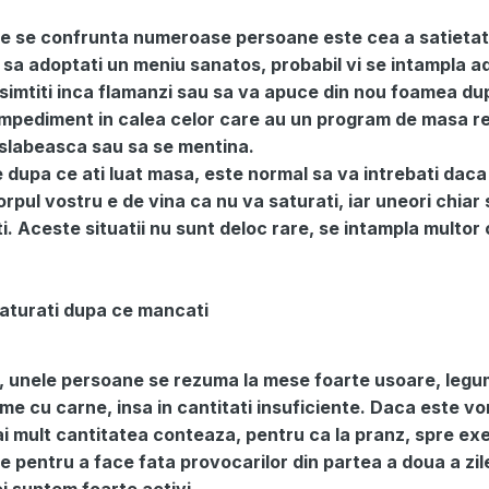
e se confrunta numeroase persoane este cea a satietatii
i sa adoptati un meniu sanatos, probabil vi se intampla 
 simtiti inca flamanzi sau sa va apuce din nou foamea du
impediment in calea celor care au un program de masa re
a slabeasca sau sa se mentina.
 dupa ce ati luat masa, este normal sa va intrebati daca 
pul vostru e de vina ca nu va saturati, iar uneori chiar 
ti. Aceste situatii nu sunt deloc rare, se intampla multor
saturati dupa ce mancati
 unele persoane se rezuma la mese foarte usoare, leg
me cu carne, insa in cantitati insuficiente. Daca este vo
ai mult cantitatea conteaza, pentru ca la pranz, spre ex
e pentru a face fata provocarilor din partea a doua a zile