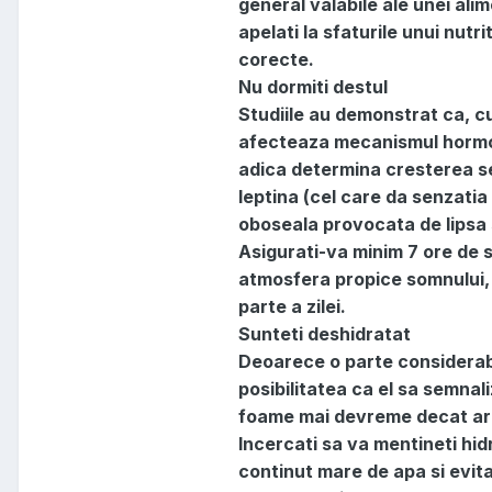
general valabile ale unei ali
apelati la sfaturile unui nutr
corecte.
Nu dormiti destul
Studiile au demonstrat ca, c
afecteaza mecanismul hormoni
adica determina cresterea se
leptina (cel care da senzatia
oboseala provocata de lipsa
Asigurati-va minim 7 ore de s
atmosfera propice somnului, f
parte a zilei.
Sunteti deshidratat
Deoarece o parte considerabi
posibilitatea ca el sa semna
foame mai devreme decat ar t
Incercati sa va mentineti hid
continut mare de apa si evit