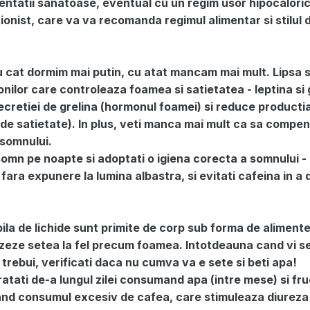
mentatii sanatoase, eventual cu un regim usor hipocaloric
itionist, care va va recomanda regimul alimentar si stilul 
u cat dormim mai putin, cu atat mancam mai mult. Lipsa 
lor care controleaza foamea si satietatea - leptina si g
cretiei de grelina (hormonul foamei) si reduce producti
 de satietate). In plus, veti manca mai mult ca sa compen
 somnului.
omn pe noapte si adoptati o igiena corecta a somnului - 
ara expunere la lumina albastra, si evitati cafeina in a
la de lichide sunt primite de corp sub forma de alimente
lizeze setea la fel precum foamea. Intotdeauna cand vi s
rebui, verificati daca nu cumva va e sete si beti apa!
ratati de-a lungul zilei consumand apa (intre mese) si fr
and consumul excesiv de cafea, care stimuleaza diureza