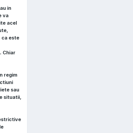
au in
e va
ite acel
ute,
a ca este
. Chiar
un regim
ctiuni
diete sau
 situatii,
estrictive
le