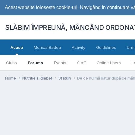
Acest website foloseşte cookie-uri. Navigând în continuare vă 
SLĂBIM ÎMPREUNĂ, MÂNCÂND ORDONAT
Acasa
Monica Badea
Activity
Guidelines
Urm
Clubs
Forums
Events
Staff
Online Users
L
Home
Nutritie si diabet
Sfaturi
De ce nu mă satur după ce mă