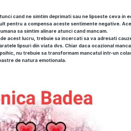
tunci cand ne simtim deprimati sau ne lipseste ceva in ec
lt pentru a compensa aceste sentimente negative. Ace
a umana sa simtim alinare atunci cand mancam.
de acest lucru, trebuie sa incercati sa va adresati cauz
aratele lipsuri din viata dvs. Chiar daca ocazional manc
t psihic, nu trebuie sa transformam mancatul intr-un cola
oastre de natura emotionala.