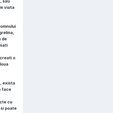
, sau
de viata
somnului
relina,
a de
sati
creati o
 doua
, exista
e face
ucte cu
 si poate