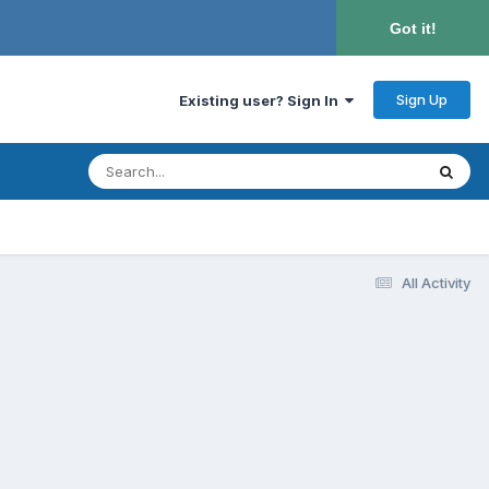
Got it!
Sign Up
Existing user? Sign In
All Activity