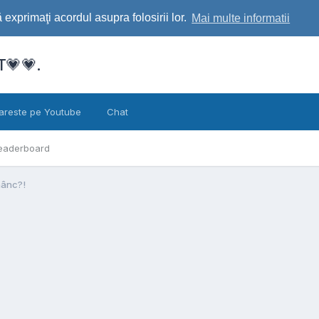
exprimaţi acordul asupra folosirii lor.
Mai multe informatii
💗💗.
areste pe Youtube
Chat
eaderboard
nânc?!