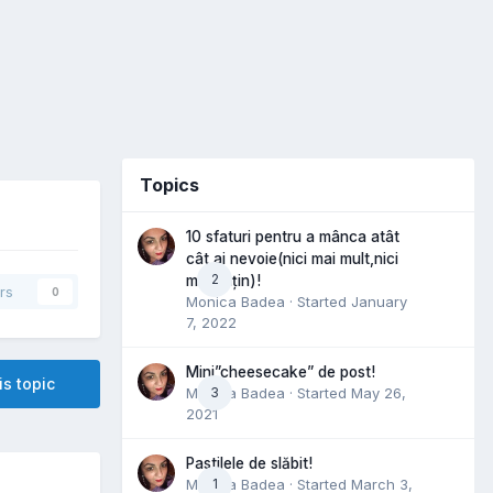
Topics
10 sfaturi pentru a mânca atât
cât ai nevoie(nici mai mult,nici
2
mai puțin)!
rs
0
Monica Badea
· Started
January
7, 2022
Mini”cheesecake” de post!
is topic
Monica Badea
3
· Started
May 26,
2021
Pastilele de slăbit!
Monica Badea
1
· Started
March 3,