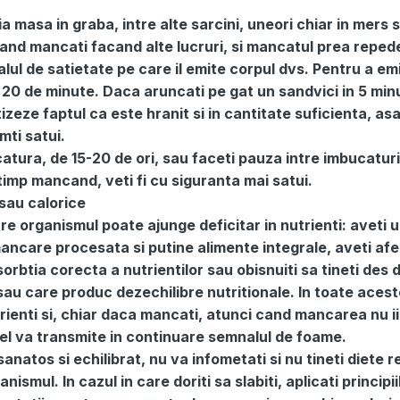
a masa in graba, intre alte sarcini, uneori chiar in mers s
 cand mancati facand alte lucruri, si mancatul prea reped
ul de satietate pe care il emite corpul dvs. Pentru a em
 20 de minute. Daca aruncati pe gat un sandvici in 5 min
zeze faptul ca este hranit si in cantitate suficienta, as
mti satui.
tura, de 15-20 de ori, sau faceti pauza intre imbucaturi
imp mancand, veti fi cu siguranta mai satui.
 sau calorice
are organismul poate ajunge deficitar in nutrienti: aveti 
ancare procesata si putine alimente integrale, aveti afe
orbtia corecta a nutrientilor sau obisnuiti sa tineti des 
sau care produc dezechilibre nutritionale. In toate aceste
utrienti si, chiar daca mancati, atunci cand mancarea nu ii
 el va transmite in continuare semnalul de foame.
natos si echilibrat, nu va infometati si nu tineti diete r
smul. In cazul in care doriti sa slabiti, aplicati principii