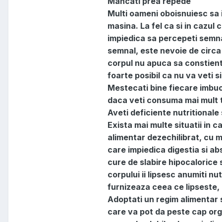
Mancati prea repede
Multi oameni oboisnuiesc sa i
masina. La fel ca si in cazul
impiedica sa percepeti semnal
semnal, este nevoie de circa
corpul nu apuca sa constienti
foarte posibil ca nu va veti si
Mestecati bine fiecare imbuca
daca veti consuma mai mult t
Aveti deficiente nutritionale
Exista mai multe situatii in c
alimentar dezechilibrat, cu m
care impiedica digestia si abs
cure de slabire hipocalorice 
corpului ii lipsesc anumiti n
furnizeaza ceea ce lipseste,
Adoptati un regim alimentar sa
care va pot da peste cap organi