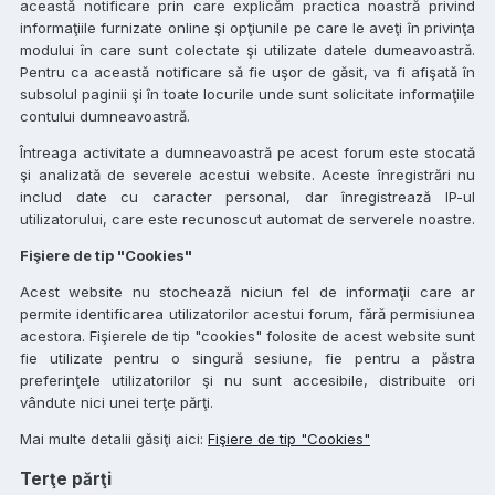
această notificare prin care explicăm practica noastră privind
informaţiile furnizate online şi opţiunile pe care le aveţi în privinţa
modului în care sunt colectate şi utilizate datele dumeavoastră.
Pentru ca această notificare să fie uşor de găsit, va fi afişată în
subsolul paginii şi în toate locurile unde sunt solicitate informaţiile
contului dumneavoastră.
Întreaga activitate a dumneavoastră pe acest forum este stocată
şi analizată de severele acestui website. Aceste înregistrări nu
includ date cu caracter personal, dar înregistrează IP-ul
utilizatorului, care este recunoscut automat de serverele noastre.
Fişiere de tip "Cookies"
Acest website nu stochează niciun fel de informaţii care ar
permite identificarea utilizatorilor acestui forum, fără permisiunea
acestora. Fişierele de tip "cookies" folosite de acest website sunt
fie utilizate pentru o singură sesiune, fie pentru a păstra
preferinţele utilizatorilor şi nu sunt accesibile, distribuite ori
vândute nici unei terţe părţi.
Mai multe detalii găsiţi aici:
Fişiere de tip "Cookies"
Terţe părţi