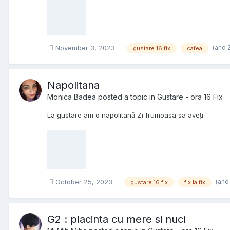
(and 
November 3, 2023
gustare 16 fix
cafea
Napolitana
Monica Badea
posted a topic in
Gustare - ora 16 Fix
La gustare am o napolitană Zi frumoasa sa aveți
(and
October 25, 2023
gustare 16 fix
fix la fix
G2 : placinta cu mere si nuci