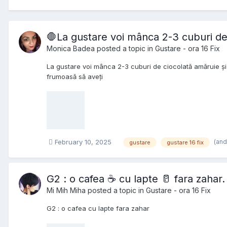
🛑La gustare voi mânca 2-3 cuburi de
Monica Badea
posted a topic in
Gustare - ora 16 Fix
La gustare voi mânca 2-3 cuburi de ciocolată amăruie și
frumoasă să aveți
(and
February 10, 2025
gustare
gustare 16 fix
G2 : o cafea ☕️ cu lapte 🥛 fara zahar.
Mi Mih Miha
posted a topic in
Gustare - ora 16 Fix
G2 : o cafea cu lapte fara zahar