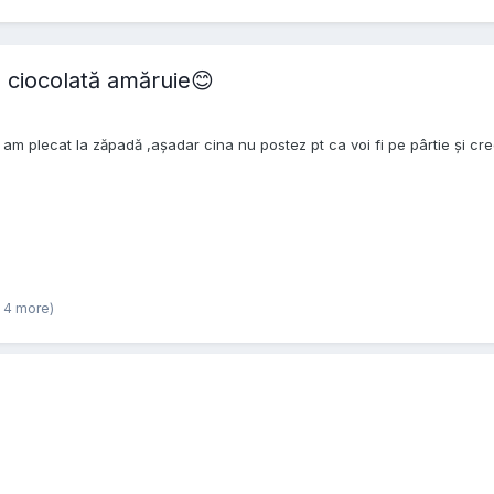
 ciocolată amăruie😊
 am plecat la zăpadă ,așadar cina nu postez pt ca voi fi pe pârtie și c
 4 more)