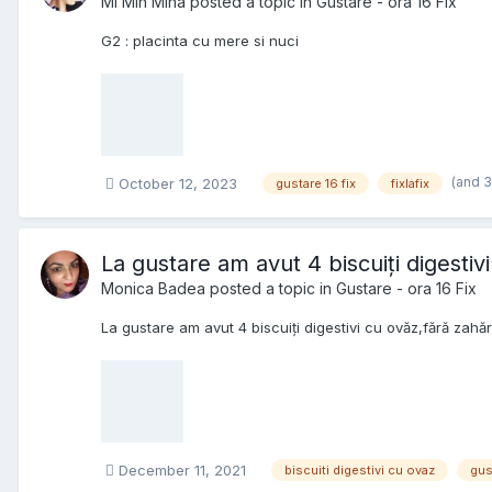
Mi Mih Miha
posted a topic in
Gustare - ora 16 Fix
G2 : placinta cu mere si nuci
(and 
October 12, 2023
gustare 16 fix
fixlafix
La gustare am avut 4 biscuiți digestiv
Monica Badea
posted a topic in
Gustare - ora 16 Fix
La gustare am avut 4 biscuiți digestivi cu ovăz,fără zahă
December 11, 2021
biscuiti digestivi cu ovaz
gus