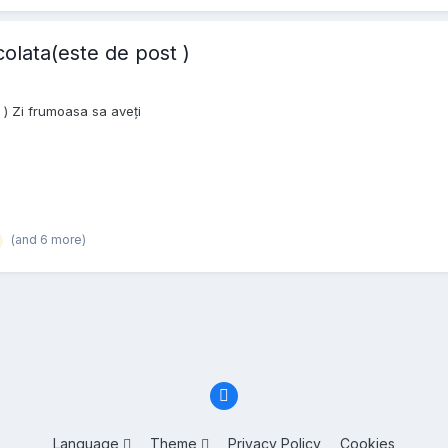
olata(este de post )
) Zi frumoasa sa aveți
(and 6 more)
Language
Theme
Privacy Policy
Cookies