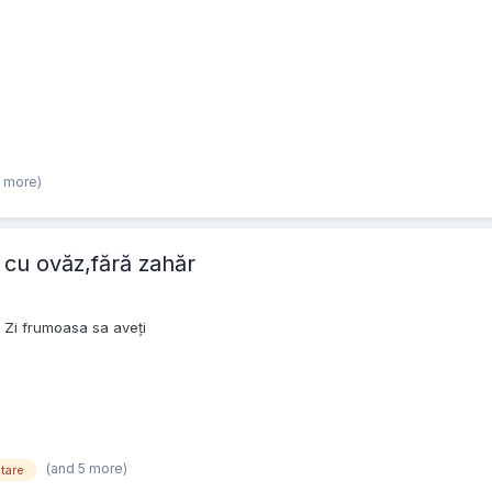
3 more)
i cu ovăz,fără zahăr
r Zi frumoasa sa aveți
(and 5 more)
tare