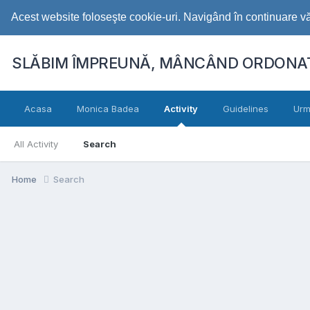
Acest website foloseşte cookie-uri. Navigând în continuare vă 
SLĂBIM ÎMPREUNĂ, MÂNCÂND ORDONAT
Acasa
Monica Badea
Activity
Guidelines
Urm
All Activity
Search
Home
Search