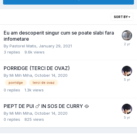
SORT BY
Eu am descoperit singur cum se poate slabi fara
infometare
By
Pastorel Matis
,
January 29, 2021
3
replies
9.6k
views
PORRIDGE (TERCI DE OVAZ)
By
Mi Mih Miha
,
October 14, 2020
porridge
terci de ovaz
0
replies
1.3k
views
PIEPT DE PUI 🍗 IN SOS DE CURRY 🥘
By
Mi Mih Miha
,
October 14, 2020
0
replies
825
views