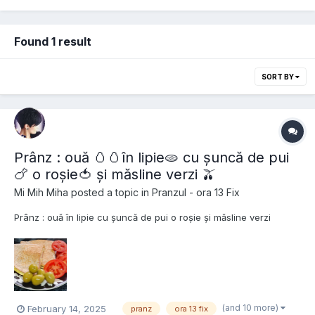
Found 1 result
SORT BY
Prânz : ouă 🥚🥚în lipie🫓 cu șuncă de pui
🍗 o roșie🍅 și măsline verzi 🫒
Mi Mih Miha
posted a topic in
Pranzul - ora 13 Fix
Prânz : ouă în lipie cu șuncă de pui o roșie și măsline verzi
(and 10 more)
February 14, 2025
pranz
ora 13 fix