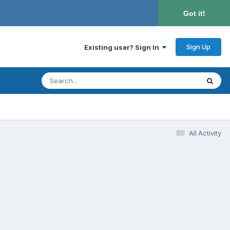
Got it!
Sign Up
Existing user? Sign In
All Activity