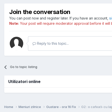
Join the conversation
You can post now and register later. If you have an account,
s
Note:
Your post will require moderator approval before it will b
Reply to this topic...
Go to topic listing
Utilizatori online
Home
Meniuri zilnice
Gustare - ora 16 Fix
G2 : o cafea☕️ cu la