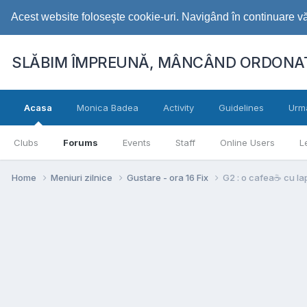
Acest website foloseşte cookie-uri. Navigând în continuare vă 
SLĂBIM ÎMPREUNĂ, MÂNCÂND ORDONAT
Acasa
Monica Badea
Activity
Guidelines
Urm
Clubs
Forums
Events
Staff
Online Users
L
Home
Meniuri zilnice
Gustare - ora 16 Fix
G2 : o cafea☕️ cu la