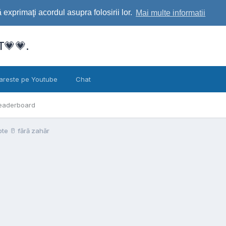
exprimaţi acordul asupra folosirii lor.
Mai multe informatii
💗💗.
areste pe Youtube
Chat
eaderboard
pte 🥛 fără zahăr