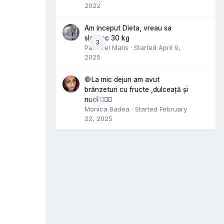
2022
Am inceput Dieta, vreau sa
slabesc 30 kg
3
Pastorel Matis
· Started
April 9,
2025
🛑La mic dejun am avut
brânzeturi cu fructe ,dulceață și
0
nuci 🤷🏻‍♀️
Monica Badea
· Started
February
22, 2025