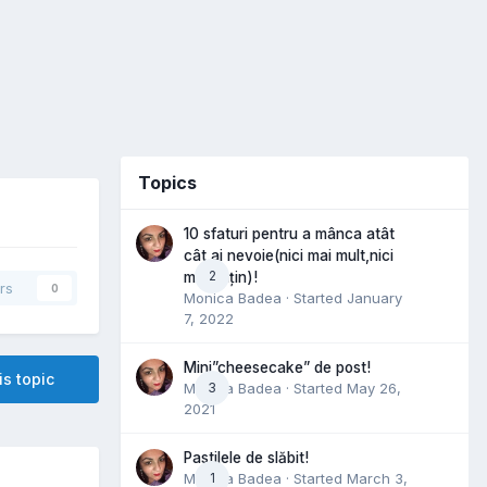
Topics
10 sfaturi pentru a mânca atât
cât ai nevoie(nici mai mult,nici
2
mai puțin)!
rs
0
Monica Badea
· Started
January
7, 2022
Mini”cheesecake” de post!
is topic
Monica Badea
3
· Started
May 26,
2021
Pastilele de slăbit!
Monica Badea
1
· Started
March 3,