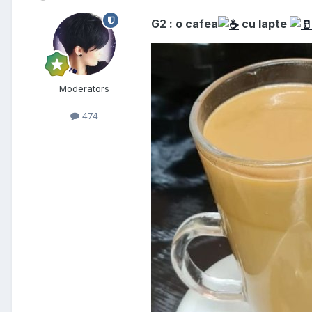
G2 : o cafea
cu lapte
Moderators
474