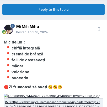
Reply to this topic
Mi Mih Miha
Posted
April 16, 2024
Mic dejun :
chiflă integrală
📍
cremă de brânză
📍
felii de castraveți
📍
măcar
📍
valeriana
📍
avocado
📍
Zi frumoasă să aveți
🛑
😘
😘
😘