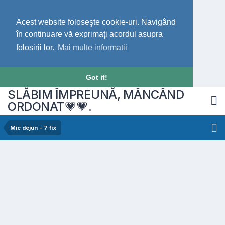
Acest website foloseşte cookie-uri. Navigând
în continuare vă exprimaţi acordul asupra
folosirii lor.
Mai multe informatii
Got it!
SLĂBIM ÎMPREUNĂ, MÂNCÂND
ORDONAT💗💗.
Mic dejun - 7 fix