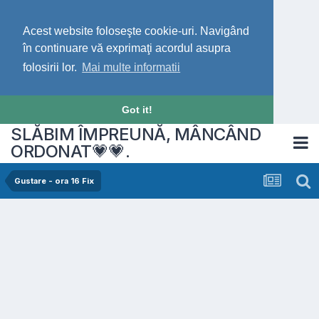
Acest website foloseşte cookie-uri. Navigând
în continuare vă exprimaţi acordul asupra
folosirii lor.
Mai multe informatii
Got it!
SLĂBIM ÎMPREUNĂ, MÂNCÂND
ORDONAT💗💗.
Gustare - ora 16 Fix