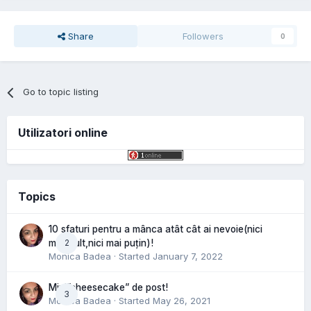
Share
Followers
0
Go to topic listing
Utilizatori online
Topics
10 sfaturi pentru a mânca atât cât ai nevoie(nici
2
mai mult,nici mai puțin)!
Monica Badea
· Started
January 7, 2022
Mini”cheesecake” de post!
3
Monica Badea
· Started
May 26, 2021