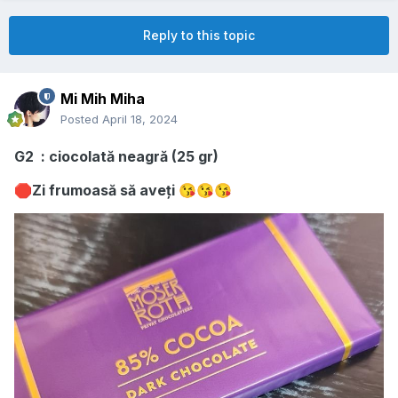
Reply to this topic
Mi Mih Miha
Posted
April 18, 2024
G2 : ciocolată neagră (25 gr)
Zi frumoasă să aveți
🛑
😘
😘
😘