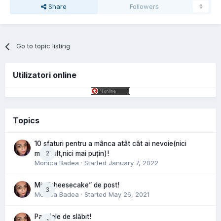
Share
Followers
0
Go to topic listing
Utilizatori online
Topics
10 sfaturi pentru a mânca atât cât ai nevoie(nici
2
mai mult,nici mai puțin)!
Monica Badea
· Started
January 7, 2022
Mini”cheesecake” de post!
3
Monica Badea
· Started
May 26, 2021
Pastilele de slăbit!