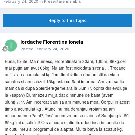
February 24, 2020
in
Prezentare membru
Reply to this topic
Iordache Florentina Ionela
Posted
February 24, 2020
Buna, fixute! Ma numesc, Florentina!am 30ani, 1,65m, 86kg.cel
mai puțin am avut 65kg. Nu am fost niciodata sirena ... Trecand
anii s_au acumulat si kg
am tinut #dieta rina un stil da viata
?
sanatos si am scăzut 15kg asta cu 6ani in urma. Am vrut sa fiu
mamica si dupa 2pierderi(gemelara la 5luni
, oprita din evoluție
?
?
la 7sapt
) Dumnezeu mi_a dat o minune de baiat (avem
?
?
3luni)
. Am incercat 3ani sa am minunea mea. Corpul in acest
?
?
?
?
timp a acumulat kg . Atunci nu ma deranjau vroiam sa am
minunea mea
atat
, însă acum vreau sa slabesc! Sa ajung la 60-
?
?
65kg imi e suficint! O s aincerc s atin fix orlee insa in functie de
micutul meu si programul de alaptat. Multa bafya la scazut kg,