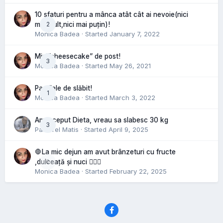
10 sfaturi pentru a mânca atât cât ai nevoie(nici
2
mai mult,nici mai puțin)!
Monica Badea
· Started
January 7, 2022
Mini”cheesecake” de post!
3
Monica Badea
· Started
May 26, 2021
Pastilele de slăbit!
1
Monica Badea
· Started
March 3, 2022
Am inceput Dieta, vreau sa slabesc 30 kg
3
Pastorel Matis
· Started
April 9, 2025
🛑La mic dejun am avut brânzeturi cu fructe
0
,dulceață și nuci 🤷🏻‍♀️
Monica Badea
· Started
February 22, 2025