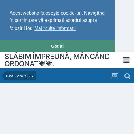
Acest website foloseşte cookie-uri. Navigând
în continuare vă exprimaţi acordul asupra
folosirii lor.
Mai multe informatii
Got it!
SLĂBIM ÎMPREUNĂ, MÂNCÂND
ORDONAT💗💗.
Cina - ora 19 Fix