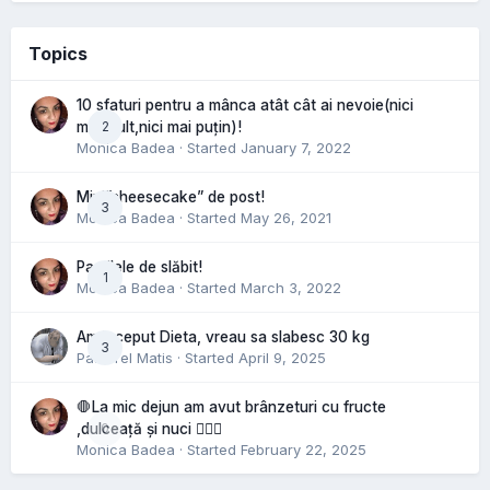
Topics
10 sfaturi pentru a mânca atât cât ai nevoie(nici
2
mai mult,nici mai puțin)!
Monica Badea
· Started
January 7, 2022
Mini”cheesecake” de post!
3
Monica Badea
· Started
May 26, 2021
Pastilele de slăbit!
1
Monica Badea
· Started
March 3, 2022
Am inceput Dieta, vreau sa slabesc 30 kg
3
Pastorel Matis
· Started
April 9, 2025
🛑La mic dejun am avut brânzeturi cu fructe
0
,dulceață și nuci 🤷🏻‍♀️
Monica Badea
· Started
February 22, 2025