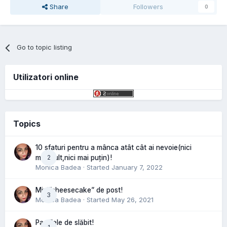
Share
Followers
0
Go to topic listing
Utilizatori online
Topics
10 sfaturi pentru a mânca atât cât ai nevoie(nici
2
mai mult,nici mai puțin)!
Monica Badea
· Started
January 7, 2022
Mini”cheesecake” de post!
3
Monica Badea
· Started
May 26, 2021
Pastilele de slăbit!