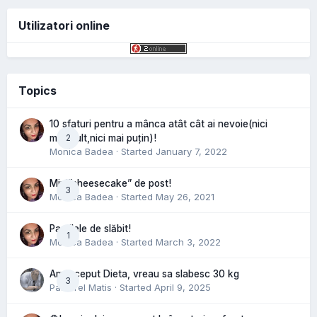
Utilizatori online
Topics
10 sfaturi pentru a mânca atât cât ai nevoie(nici
2
mai mult,nici mai puțin)!
Monica Badea
· Started
January 7, 2022
Mini”cheesecake” de post!
3
Monica Badea
· Started
May 26, 2021
Pastilele de slăbit!
1
Monica Badea
· Started
March 3, 2022
Am inceput Dieta, vreau sa slabesc 30 kg
3
Pastorel Matis
· Started
April 9, 2025