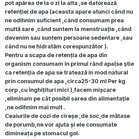
pot apărea de la o zi la alta ,se datorează
retenției de apa (aceasta apare atunci când nu
ne odihnim suficient ,când consumam prea
multă sare ,când suntem la menstruație ,când
devenim sau suntem persoane sedentare ,sau
când nu ne hidratăm corespunzător ).
Pentru a scapa de retenția de apa din
organism consumam in primul rând apa(se știe
ca retenția de apa se tratează in mod natural
prin consumul de apa ,circa25-30 ml Per kg
corp ,cu înghițituri mici ),facem mișcare
,eliminam pe cât posibil sarea din alimentație
,ne odihnim mai mult .
Ceaiurile de cozi de cireșe ,de soc,de mătase
de porumb,ne vor ajuta și ele consumate
dimineața pe stomacul gol.