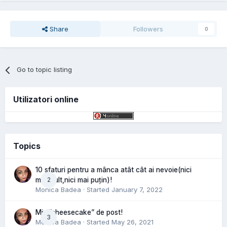
Share
Followers
0
Go to topic listing
Utilizatori online
Topics
10 sfaturi pentru a mânca atât cât ai nevoie(nici
2
mai mult,nici mai puțin)!
Monica Badea
· Started
January 7, 2022
Mini”cheesecake” de post!
3
Monica Badea
· Started
May 26, 2021