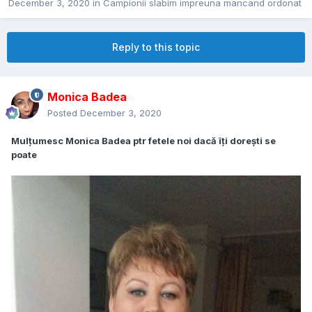
December 3, 2020
in
Campionii slabim impreuna mancand ordonat
Reply to this topic
Monica Badea
Posted
December 3, 2020
Mulțumesc Monica Badea ptr fetele noi dacă îți dorești se
poate