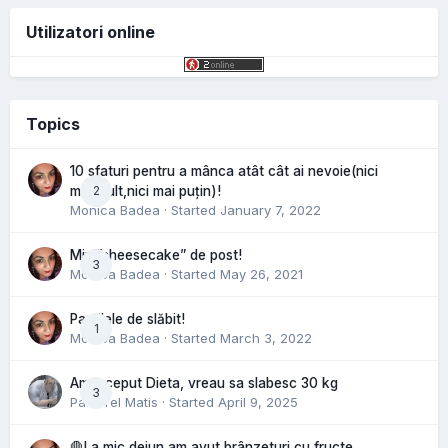
Utilizatori online
Topics
10 sfaturi pentru a mânca atât cât ai nevoie(nici
2
mai mult,nici mai puțin)!
Monica Badea
· Started
January 7, 2022
Mini”cheesecake” de post!
3
Monica Badea
· Started
May 26, 2021
Pastilele de slăbit!
1
Monica Badea
· Started
March 3, 2022
Am inceput Dieta, vreau sa slabesc 30 kg
3
Pastorel Matis
· Started
April 9, 2025
🛑La mic dejun am avut brânzeturi cu fructe