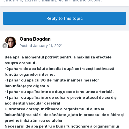
January 11, 2021
in
Slabim impreuna mancand ordonat
Reply to this topic
Oana Bogdan
Posted
January 11, 2021
Bea apa la momentul potrivit pentru a maximiza efectele
asupra corpului .
-2pahare de apa băute imediat după ce trezești activează
funcția organelor interne .
-1 pahar cu apa cu 30 de minute înaintea meselor
îmbunătățește digestia .
-1 pahar cu apa înainte de duș,scade tensiunea arterială.
-1 pahar cu apa înainte de culcare previne atacul de cord și
accidentul vascular cerebral
Hidratarea corespunzătoare a organismului ajuta la
îmbunătățirea stării de sănătate ,ajuta in procesul de slăbire și
previne îmbătrânirea celulelor.
Necesarul de apa pentru o buna funcționare a organismului