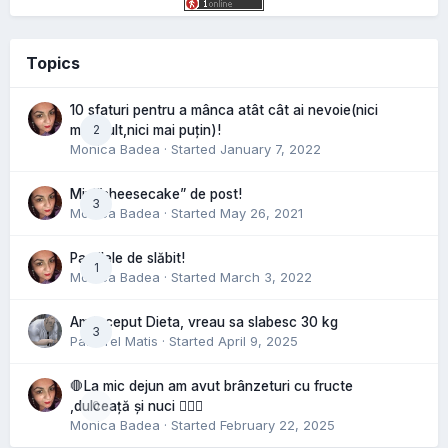
Topics
10 sfaturi pentru a mânca atât cât ai nevoie(nici
2
mai mult,nici mai puțin)!
Monica Badea
· Started
January 7, 2022
Mini”cheesecake” de post!
3
Monica Badea
· Started
May 26, 2021
Pastilele de slăbit!
1
Monica Badea
· Started
March 3, 2022
Am inceput Dieta, vreau sa slabesc 30 kg
3
Pastorel Matis
· Started
April 9, 2025
🛑La mic dejun am avut brânzeturi cu fructe
0
,dulceață și nuci 🤷🏻‍♀️
Monica Badea
· Started
February 22, 2025