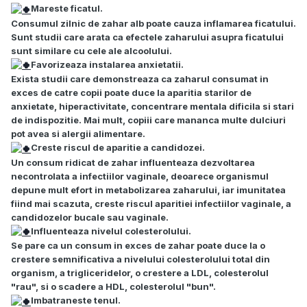
Mareste ficatul.
Consumul zilnic de zahar alb poate cauza inflamarea ficatului.
Sunt studii care arata ca efectele zaharului asupra ficatului
sunt similare cu cele ale alcoolului.
Favorizeaza instalarea anxietatii.
Exista studii care demonstreaza ca zaharul consumat in
exces de catre copii poate duce la aparitia starilor de
anxietate, hiperactivitate, concentrare mentala dificila si stari
de indispozitie. Mai mult, copiii care mananca multe dulciuri
pot avea si alergii alimentare.
Creste riscul de aparitie a candidozei.
Un consum ridicat de zahar influenteaza dezvoltarea
necontrolata a infectiilor vaginale, deoarece organismul
depune mult efort in metabolizarea zaharului, iar imunitatea
fiind mai scazuta, creste riscul aparitiei infectiilor vaginale, a
candidozelor bucale sau vaginale.
Influenteaza nivelul colesterolului.
Se pare ca un consum in exces de zahar poate duce la o
crestere semnificativa a nivelului colesterolului total din
organism, a trigliceridelor, o crestere a LDL, colesterolul
"rau", si o scadere a HDL, colesterolul "bun".
Imbatraneste tenul.