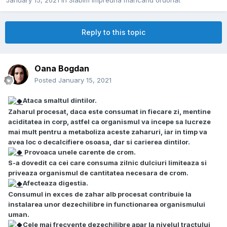
January 15, 2021
in
Slabim impreuna mancand ordonat
Reply to this topic
Oana Bogdan
Posted
January 15, 2021
Ataca smaltul dintilor.
Zaharul procesat, daca este consumat in fiecare zi, mentine
aciditatea in corp, astfel ca organismul va incepe sa lucreze
mai mult pentru a metaboliza aceste zaharuri, iar in timp va
avea loc o decalcifiere osoasa, dar si carierea dintilor.
Provoaca unele carente de crom.
S-a dovedit ca cei care consuma zilnic dulciuri limiteaza si
priveaza organismul de cantitatea necesara de crom.
Afecteaza digestia.
Consumul in exces de zahar alb procesat contribuie la
instalarea unor dezechilibre in functionarea organismului
uman.
Cele mai frecvente dezechilibre apar la nivelul tractului