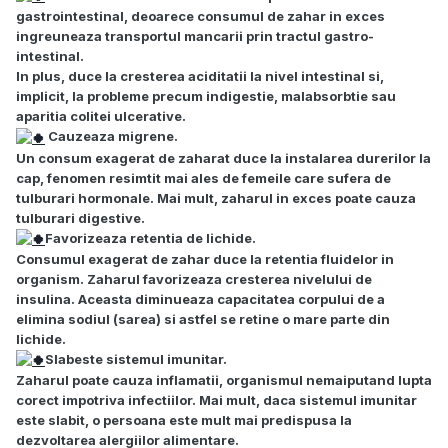
gastrointestinal, deoarece consumul de zahar in exces
ingreuneaza transportul mancarii prin tractul gastro-
intestinal.
In plus, duce la cresterea aciditatii la nivel intestinal si,
implicit, la probleme precum indigestie, malabsorbtie sau
aparitia colitei ulcerative.
Cauzeaza migrene.
Un consum exagerat de zaharat duce la instalarea durerilor la
cap, fenomen resimtit mai ales de femeile care sufera de
tulburari hormonale. Mai mult, zaharul in exces poate cauza
tulburari digestive.
Favorizeaza retentia de lichide.
Consumul exagerat de zahar duce la retentia fluidelor in
organism. Zaharul favorizeaza cresterea nivelului de
insulina. Aceasta diminueaza capacitatea corpului de a
elimina sodiul (sarea) si astfel se retine o mare parte din
lichide.
Slabeste sistemul imunitar.
Zaharul poate cauza inflamatii, organismul nemaiputand lupta
corect impotriva infectiilor. Mai mult, daca sistemul imunitar
este slabit, o persoana este mult mai predispusa la
dezvoltarea alergiilor alimentare.