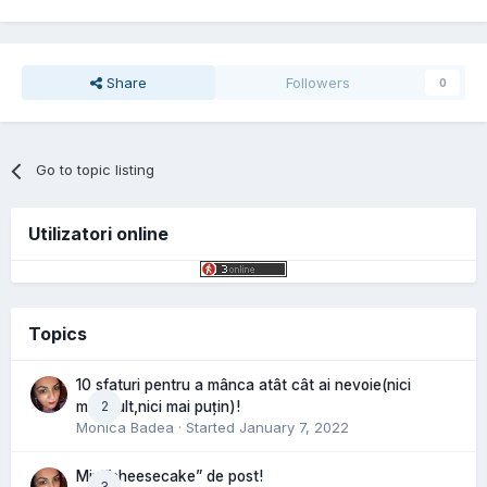
Share
Followers
0
Go to topic listing
Utilizatori online
Topics
10 sfaturi pentru a mânca atât cât ai nevoie(nici
2
mai mult,nici mai puțin)!
Monica Badea
· Started
January 7, 2022
Mini”cheesecake” de post!
3