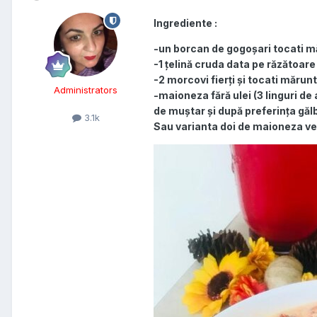
Ingrediente :
-un borcan de gogoșari tocati m
-1 țelină cruda data pe răzătoare
-2 morcovi fierți și tocati mărunt
Administrators
-maioneza fără ulei (3 linguri d
de muștar și după preferința găl
3.1k
Sau varianta doi de maioneza veg