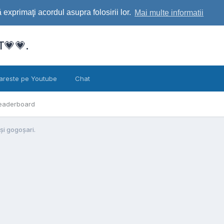
exprimaţi acordul asupra folosirii lor.
Mai multe informatii
💗💗.
areste pe Youtube
Chat
eaderboard
 și gogoșari.