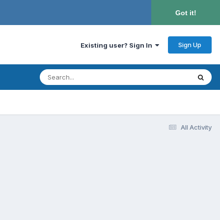
Got it!
Sign Up
Existing user? Sign In
All Activity