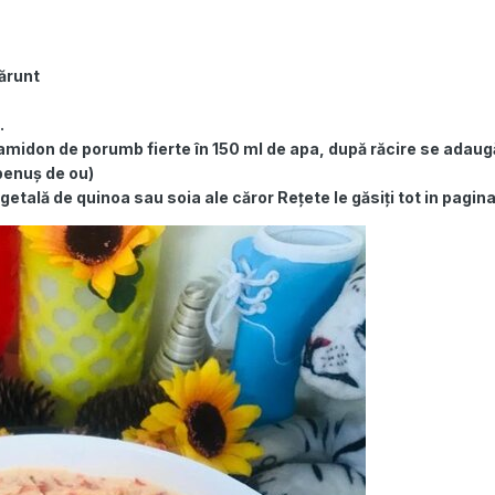
ărunt
.
e amidon de porumb fierte în 150 ml de apa, după răcire se adaug
benuș de ou)
etală de quinoa sau soia ale căror Rețete le găsiți tot in pagin