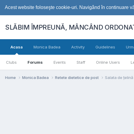
Acest website foloseşte cookie-uri. Navigând în continuare vă 
SLĂBIM ÎMPREUNĂ, MÂNCÂND ORDONAT
Acasa
Monica Badea
Activity
Guidelines
Urm
Clubs
Forums
Events
Staff
Online Users
L
Home
Monica Badea
Retete dietetice de post
Salata de țelină