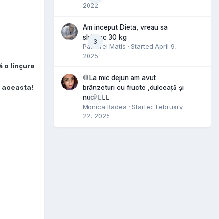
2022
Am inceput Dieta, vreau sa
slabesc 30 kg
3
Pastorel Matis
· Started
April 9,
2025
ă o lingura
🛑La mic dejun am avut
a aceasta!
brânzeturi cu fructe ,dulceață și
0
nuci 🤷🏻‍♀️
Monica Badea
· Started
February
22, 2025