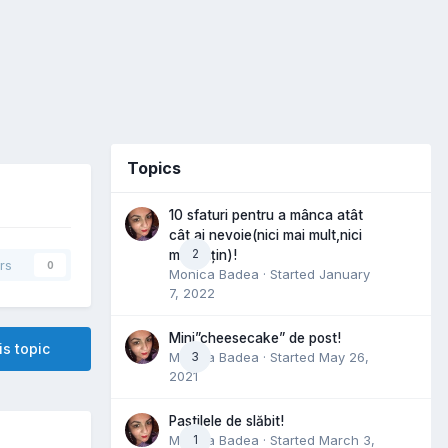
Topics
10 sfaturi pentru a mânca atât
cât ai nevoie(nici mai mult,nici
2
mai puțin)!
rs
0
Monica Badea
· Started
January
7, 2022
Mini”cheesecake” de post!
is topic
Monica Badea
3
· Started
May 26,
2021
Pastilele de slăbit!
Monica Badea
1
· Started
March 3,