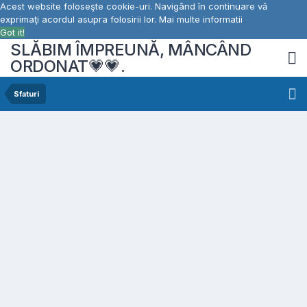
Acest website foloseşte cookie-uri. Navigând în continuare vă
exprimaţi acordul asupra folosirii lor.
Mai multe informatii
Got it!
SLĂBIM ÎMPREUNĂ, MÂNCÂND
ORDONAT💗💗.
Sfaturi