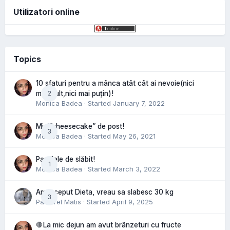
Utilizatori online
Topics
10 sfaturi pentru a mânca atât cât ai nevoie(nici
2
mai mult,nici mai puțin)!
Monica Badea
· Started
January 7, 2022
Mini”cheesecake” de post!
3
Monica Badea
· Started
May 26, 2021
Pastilele de slăbit!
1
Monica Badea
· Started
March 3, 2022
Am inceput Dieta, vreau sa slabesc 30 kg
3
Pastorel Matis
· Started
April 9, 2025
🛑La mic dejun am avut brânzeturi cu fructe