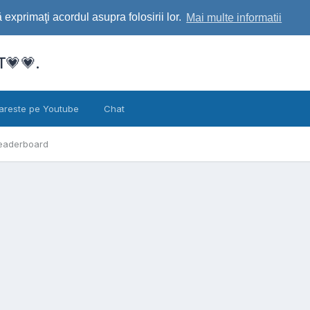
exprimaţi acordul asupra folosirii lor.
Mai multe informatii
💗💗.
areste pe Youtube
Chat
eaderboard