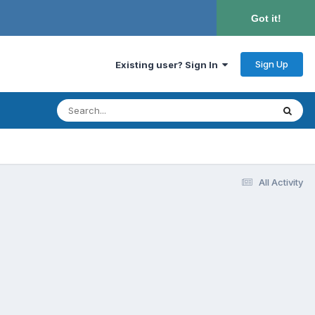
Got it!
Sign Up
Existing user? Sign In
All Activity