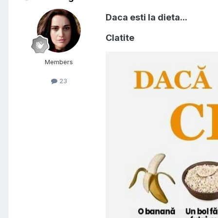
Daca esti la dieta...
Clatite
Members
23