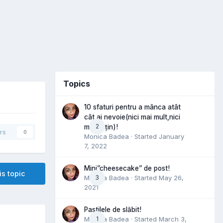
Topics
10 sfaturi pentru a mânca atât
cât ai nevoie(nici mai mult,nici
2
mai puțin)!
rs
0
Monica Badea
· Started
January
7, 2022
Mini”cheesecake” de post!
is topic
Monica Badea
3
· Started
May 26,
2021
Pastilele de slăbit!
Monica Badea
1
· Started
March 3,