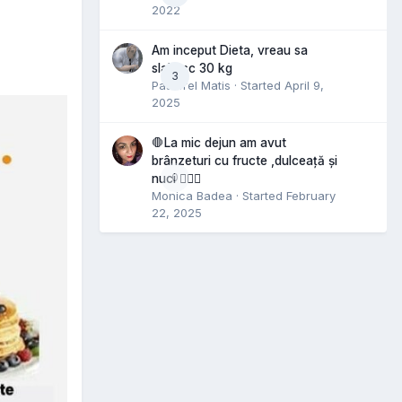
2022
Am inceput Dieta, vreau sa
slabesc 30 kg
3
Pastorel Matis
· Started
April 9,
2025
🛑La mic dejun am avut
brânzeturi cu fructe ,dulceață și
0
nuci 🤷🏻‍♀️
Monica Badea
· Started
February
22, 2025