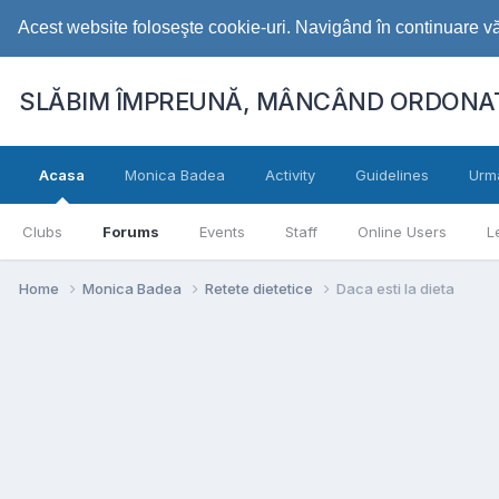
Acest website foloseşte cookie-uri. Navigând în continuare vă 
SLĂBIM ÎMPREUNĂ, MÂNCÂND ORDONAT
Acasa
Monica Badea
Activity
Guidelines
Urm
Clubs
Forums
Events
Staff
Online Users
L
Home
Monica Badea
Retete dietetice
Daca esti la dieta