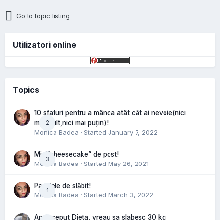
Go to topic listing
Utilizatori online
Topics
10 sfaturi pentru a mânca atât cât ai nevoie(nici
2
mai mult,nici mai puțin)!
Monica Badea
· Started
January 7, 2022
Mini”cheesecake” de post!
3
Monica Badea
· Started
May 26, 2021
Pastilele de slăbit!
1
Monica Badea
· Started
March 3, 2022
Am inceput Dieta, vreau sa slabesc 30 kg