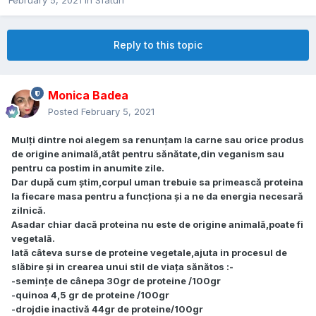
February 5, 2021
in
Sfaturi
Reply to this topic
Monica Badea
Posted
February 5, 2021
Mulți dintre noi alegem sa renunțam la carne sau orice produs
de origine animală,atât pentru sănătate,din veganism sau
pentru ca postim in anumite zile.
Dar după cum știm,corpul uman trebuie sa primească proteina
la fiecare masa pentru a funcționa și a ne da energia necesară
zilnică.
Asadar chiar dacă proteina nu este de origine animală,poate fi
vegetală.
Iată câteva surse de proteine vegetale,ajuta in procesul de
slăbire și in crearea unui stil de viața sănătos :-
-semințe de cânepa 30gr de proteine /100gr
-quinoa 4,5 gr de proteine /100gr
-drojdie inactivă 44gr de proteine/100gr