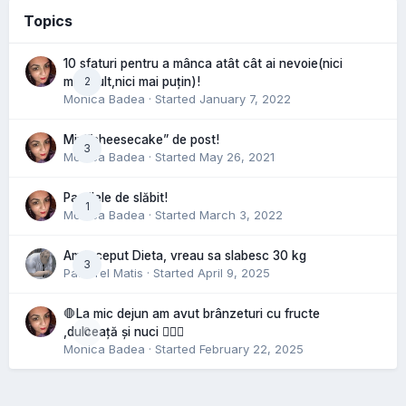
Topics
10 sfaturi pentru a mânca atât cât ai nevoie(nici
2
mai mult,nici mai puțin)!
Monica Badea
· Started
January 7, 2022
Mini”cheesecake” de post!
3
Monica Badea
· Started
May 26, 2021
Pastilele de slăbit!
1
Monica Badea
· Started
March 3, 2022
Am inceput Dieta, vreau sa slabesc 30 kg
3
Pastorel Matis
· Started
April 9, 2025
🛑La mic dejun am avut brânzeturi cu fructe
0
,dulceață și nuci 🤷🏻‍♀️
Monica Badea
· Started
February 22, 2025