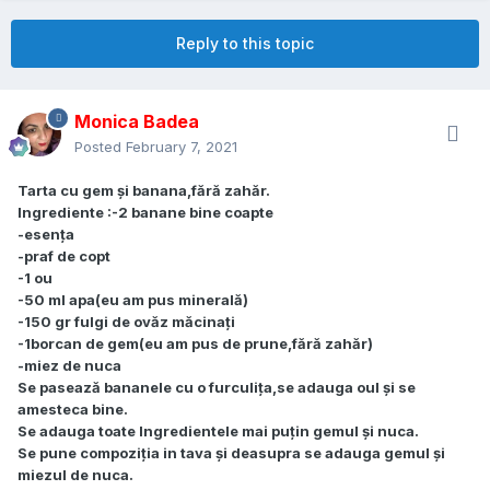
Reply to this topic
Monica Badea
Posted
February 7, 2021
Tarta cu gem și banana,fără zahăr.
Ingrediente :-2 banane bine coapte
-esența
-praf de copt
-1 ou
-50 ml apa(eu am pus minerală)
-150 gr fulgi de ovăz măcinați
-1borcan de gem(eu am pus de prune,fără zahăr)
-miez de nuca
Se pasează bananele cu o furculița,se adauga oul și se
amesteca bine.
Se adauga toate Ingredientele mai puțin gemul și nuca.
Se pune compoziția in tava și deasupra se adauga gemul și
miezul de nuca.