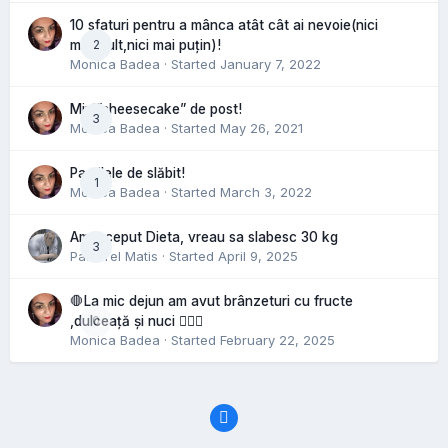
10 sfaturi pentru a mânca atât cât ai nevoie(nici
2
mai mult,nici mai puțin)!
Monica Badea
· Started
January 7, 2022
Mini”cheesecake” de post!
3
Monica Badea
· Started
May 26, 2021
Pastilele de slăbit!
1
Monica Badea
· Started
March 3, 2022
Am inceput Dieta, vreau sa slabesc 30 kg
3
Pastorel Matis
· Started
April 9, 2025
🛑La mic dejun am avut brânzeturi cu fructe
0
,dulceață și nuci 🤷🏻‍♀️
Monica Badea
· Started
February 22, 2025