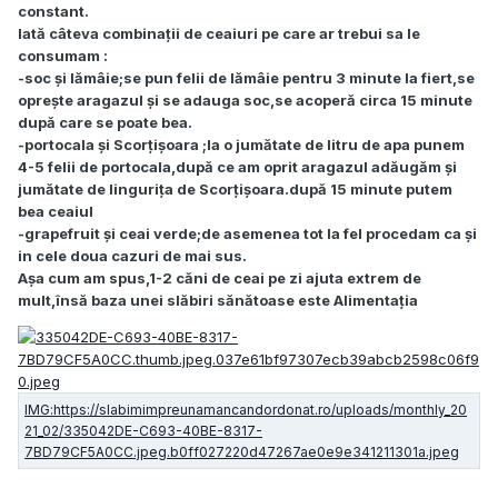
constant.
Iată câteva combinații de ceaiuri pe care ar trebui sa le
consumam :
-soc și lămâie;se pun felii de lămâie pentru 3 minute la fiert,se
oprește aragazul și se adauga soc,se acoperă circa 15 minute
după care se poate bea.
-portocala și Scorțișoara ;la o jumătate de litru de apa punem
4-5 felii de portocala,după ce am oprit aragazul adăugăm și
jumătate de lingurița de Scorțișoara.după 15 minute putem
bea ceaiul
-grapefruit și ceai verde;de asemenea tot la fel procedam ca și
in cele doua cazuri de mai sus.
Așa cum am spus,1-2 căni de ceai pe zi ajuta extrem de
mult,însă baza unei slăbiri sănătoase este Alimentația