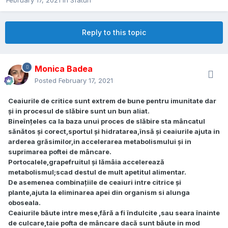
February 17, 2021
in
Sfaturi
Reply to this topic
Monica Badea
Posted
February 17, 2021
Ceaiurile de critice sunt extrem de bune pentru imunitate dar
și in procesul de slăbire sunt un bun aliat.
Bineînțeles ca la baza unui proces de slăbire sta mâncatul
sănătos și corect,sportul și hidratarea,însă și ceaiurile ajuta in
arderea grăsimilor,in accelerarea metabolismului și in
suprimarea poftei de mâncare.
Portocalele,grapefruitul și lămâia accelerează
metabolismul;scad destul de mult apetitul alimentar.
De asemenea combinațiile de ceaiuri intre citrice și
plante,ajuta la eliminarea apei din organism si alunga
oboseala.
Ceaiurile băute intre mese,fără a fi îndulcite ,sau seara înainte
de culcare,taie pofta de mâncare dacă sunt băute in mod