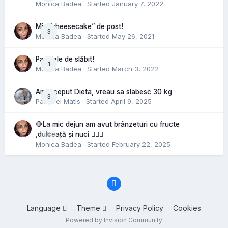
Monica Badea
· Started
January 7, 2022
Mini”cheesecake” de post!
3
Monica Badea
· Started
May 26, 2021
Pastilele de slăbit!
1
Monica Badea
· Started
March 3, 2022
Am inceput Dieta, vreau sa slabesc 30 kg
3
Pastorel Matis
· Started
April 9, 2025
🛑La mic dejun am avut brânzeturi cu fructe
0
,dulceață și nuci 🤷🏻‍♀️
Monica Badea
· Started
February 22, 2025
Language
Theme
Privacy Policy
Cookies
Powered by Invision Community