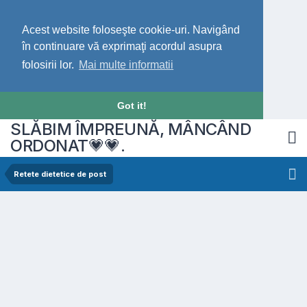
Acest website foloseşte cookie-uri. Navigând
în continuare vă exprimaţi acordul asupra
folosirii lor.
Mai multe informatii
Got it!
SLĂBIM ÎMPREUNĂ, MÂNCÂND
ORDONAT💗💗.
Retete dietetice de post