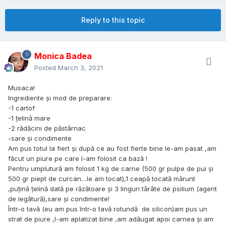
Reply to this topic
Monica Badea
Posted
March 3, 2021
Musaca!
Ingrediente și mod de preparare:
-1 cartof
-1 țelină mare
-2 rădăcini de păstârnac
-sare și condimente
Am pus totul la fiert și după ce au fost fierte bine le-am pasat ,am
făcut un piure pe care l-am folosit ca bază !
Pentru umplutură am folosit 1 kg de carne (500 gr pulpe de pui și
500 gr piept de curcan…le am tocat),1 ceapă tocată mărunt
,puțină țelină dată pe răzătoare și 3 linguri târâte de psilium (agent
de legătură),sare și condimente!
Într-o tavă (eu am pus într-o tavă rotundă de silicon)am pus un
strat de piure ,l-am aplatizat bine ,am adăugat apoi carnea și am