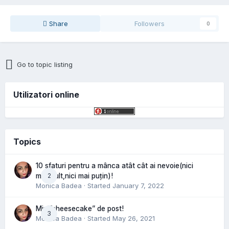
Share
Followers
0
Go to topic listing
Utilizatori online
Topics
10 sfaturi pentru a mânca atât cât ai nevoie(nici
2
mai mult,nici mai puțin)!
Monica Badea
· Started
January 7, 2022
Mini”cheesecake” de post!
3
Monica Badea
· Started
May 26, 2021