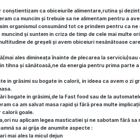
r conștientizam ca obiceiurile alimentare,rutina și dezin
deram ca muncim și trebuie sa ne alimentam pentru a av
sim organismul consumând tot ce prindem pentru ca ne
ncind și suntem in criza de timp de cele mai multe ori
multitudine de greșeli și avem obiceiuri nesănătoase care
(mai ales dimineața înainte de plecarea la serviciu)sau 
in tihna și sănătoasă,ne da energia pentru prima parte a z
 in grăsimi su bogate in calorii, in ideea ca avem o zi gr
masa.
ri bogate in grăsimi,de la Fast food sau de la automatel
deram ca am salvat masa rapid și fără prea multe implicați
calorii goale.
,ori nu aplicam legea masticatiei și ne sabotam fără sa 
eamnă sa ai grija de anumite aspecte :
ari mai ales la micul dejun