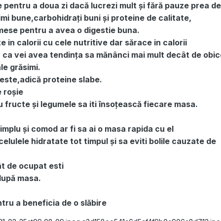
 pentru a doua zi dacă lucrezi mult și fără pauze prea d
mi bune,carbohidrați buni și proteine de calitate,
mese pentru a avea o digestie buna.
 in calorii cu cele nutritive dar sărace in calorii
u ca vei avea tendința sa mănânci mai mult decât de obic
le grăsimi.
ste,adică proteine slabe.
 roșie
 fructe și legumele sa iti însoțească fiecare masa.
implu și comod ar fi sa ai o masa rapida cu el
lulele hidratate tot timpul și sa eviti bolile cauzate de
ât de ocupat esti
 după masa.
ntru a beneficia de o slăbire