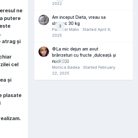
2022
teresul ne
Am inceput Dieta, vreau sa
ea putere
slabesc 30 kg
 este
3
Pastorel Matis
· Started
April 9,
.
2025
 atrag și
🛑La mic dejun am avut
brânzeturi cu fructe ,dulceață și
chiar
0
nuci 🤷🏻‍♀️
ilei cel
Monica Badea
· Started
February
22, 2025
ea și
e plasate
i
realizam.