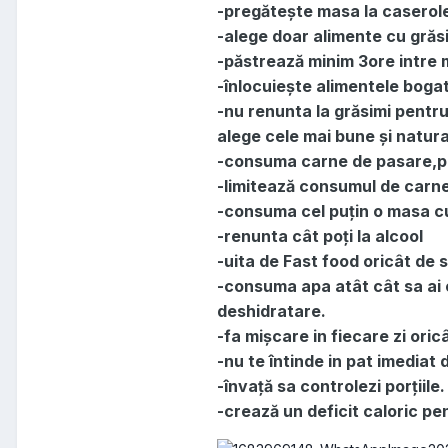
-pregătește masa la caserole
-alege doar alimente cu grăsi
-păstrează minim 3ore intre 
-înlocuiește alimentele bogate
-nu renunta la grăsimi pentr
alege cele mai bune și natura
-consuma carne de pasare,pe
-limitează consumul de carne
-consuma cel puțin o masa cu
-renunta cât poți la alcool
-uita de Fast food oricât de s
-consuma apa atât cât sa ai ce
deshidratare.
-fa mișcare in fiecare zi oric
-nu te întinde in pat imediat
-învață sa controlezi porțiile.
-crează un deficit caloric pe