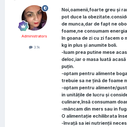
Noi,oamenii,foarte greu și ra
pot duce la obezitate.consi
de munca,dar de fapt ne obo
foame,ne consumam energia mu
Administrators
In goana de zi cu zi facem o 
kg in plus și anumite boli.
3.1k
-luam prea putine mese acasă
deloc,iar o masa luată acasă 
puțin.
-optam pentru alimente bogate
trebuie sa ne țină de foame 
-optam pentru alimente/gustă
in unitățile de lucru și consi
culinare,însă consumam doar 
-mâncam din mers sau in fuga
O alimentație echilibrata îns
-învață sa iei nutrienții neces