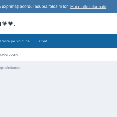
exprimaţi acordul asupra folosirii lor.
Mai multe informatii
💗💗.
areste pe Youtube
Chat
eaderboard
nții sănătatea.