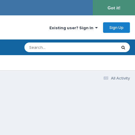
Got it!
Sign Up
Existing user? Sign In
All Activity