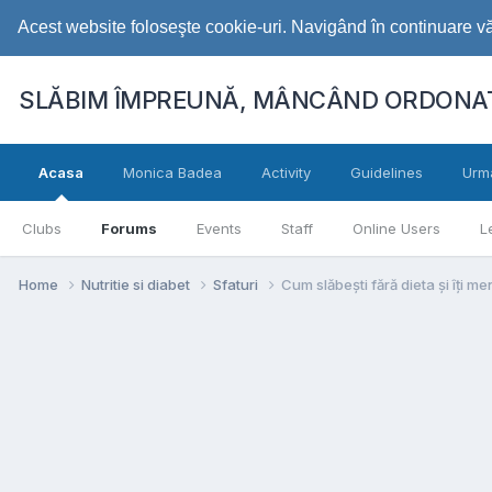
Acest website foloseşte cookie-uri. Navigând în continuare vă 
SLĂBIM ÎMPREUNĂ, MÂNCÂND ORDONAT
Acasa
Monica Badea
Activity
Guidelines
Urm
Clubs
Forums
Events
Staff
Online Users
L
Home
Nutritie si diabet
Sfaturi
Cum slăbești fără dieta și îți me