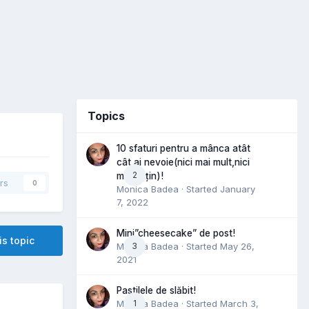
Topics
10 sfaturi pentru a mânca atât
cât ai nevoie(nici mai mult,nici
2
mai puțin)!
rs
0
Monica Badea
· Started
January
7, 2022
Mini”cheesecake” de post!
is topic
Monica Badea
3
· Started
May 26,
2021
Pastilele de slăbit!
Monica Badea
1
· Started
March 3,