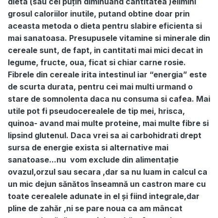
dieta (sau cel puțin diminuand cantitatea )elimini
grosul caloriilor inutile, putand obtine doar prin
aceasta metoda o dieta pentru slabire eficienta si
mai sanatoasa. Presupusele vitamine si minerale din
cereale sunt, de fapt, in cantitati mai mici decat in
legume, fructe, oua, ficat si chiar carne rosie.
Fibrele din cereale irita intestinul iar “energia” este
de scurta durata, pentru cei mai multi urmand o
stare de somnolenta daca nu consuma si cafea. Mai
utile pot fi pseudocerealele de tip mei, hrisca,
quinoa- avand mai multe proteine, mai multe fibre si
lipsind glutenul. Daca vrei sa ai carbohidrati drept
sursa de energie exista si alternative mai
sanatoase...nu vom exclude din alimentație
ovazul,orzul sau secara ,dar sa nu luam in calcul ca
un mic dejun sănătos înseamnă un castron mare cu
toate cerealele adunate in el și fiind integrale,dar
pline de zahăr ,ni se pare noua ca am mâncat