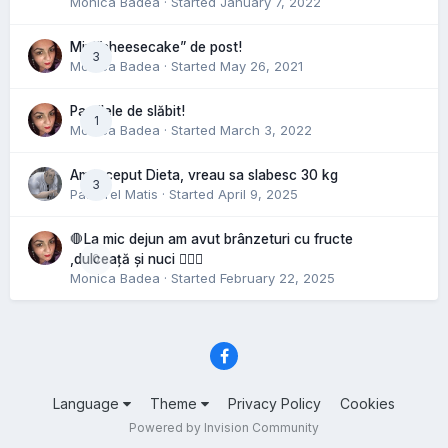
Monica Badea
· Started
January 7, 2022
Mini”cheesecake” de post!
3
Monica Badea
· Started
May 26, 2021
Pastilele de slăbit!
1
Monica Badea
· Started
March 3, 2022
Am inceput Dieta, vreau sa slabesc 30 kg
3
Pastorel Matis
· Started
April 9, 2025
🛑La mic dejun am avut brânzeturi cu fructe
0
,dulceață și nuci 🤷🏻‍♀️
Monica Badea
· Started
February 22, 2025
Language
Theme
Privacy Policy
Cookies
Powered by Invision Community