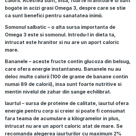
calorii. Acestea sunt, insa, foarte hranitoare si sunt
bogate in acizi grasi Omega 3, despre care se stie
ca sunt benefici pentru sanatatea inimii.
Somonul salbatic – o alta sursa importanta de
Omega 3 este si somonul. Introdu-l in dieta ta,
intrucat este hranitor si nu are un aport caloric
mare.
Bananele – aceste fructe contin glucoza din belsug,
care ofera energie instantaneu. Bananele nu au
deloc multe calorii (100 de grame de banane contin
numai 89 de calorii), insa sunt foarte nutritive si
mentin nivelul de zahar din sange echilibrat.
Iaurtul – sursa de proteine de calitate, iaurtul ofera
energie pentru corp si creier si poate fi consumat
fara teama de acumulare a kilogramelor in plus,
intrucat nu are un aport caloric atat de mare. Se
recomanda alegerea iaurturilor cu maximum 2%