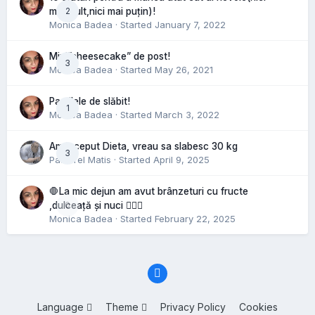
2
mai mult,nici mai puțin)!
Monica Badea
· Started
January 7, 2022
Mini”cheesecake” de post!
3
Monica Badea
· Started
May 26, 2021
Pastilele de slăbit!
1
Monica Badea
· Started
March 3, 2022
Am inceput Dieta, vreau sa slabesc 30 kg
3
Pastorel Matis
· Started
April 9, 2025
🛑La mic dejun am avut brânzeturi cu fructe
0
,dulceață și nuci 🤷🏻‍♀️
Monica Badea
· Started
February 22, 2025
Language
Theme
Privacy Policy
Cookies