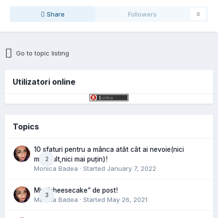
Share
Followers
0
Go to topic listing
Utilizatori online
Topics
10 sfaturi pentru a mânca atât cât ai nevoie(nici
2
mai mult,nici mai puțin)!
Monica Badea
· Started
January 7, 2022
Mini”cheesecake” de post!
3
Monica Badea
· Started
May 26, 2021