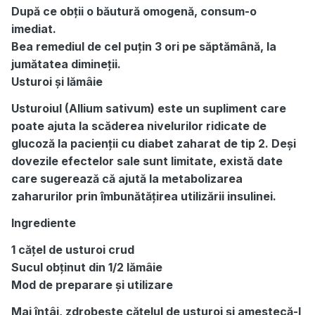
După ce obții o băutură omogenă, consum-o
imediat.
Bea remediul de cel puțin 3 ori pe săptămână, la
jumătatea dimineții.
Usturoi și lămâie
Usturoiul (Allium sativum) este un supliment care
poate ajuta la scăderea nivelurilor ridicate de
glucoză la pacienții cu diabet zaharat de tip 2. Deși
dovezile efectelor sale sunt limitate, există date
care sugerează că ajută la metabolizarea
zaharurilor prin îmbunătățirea utilizării insulinei.
Ingrediente
1 cățel de usturoi crud
Sucul obținut din 1/2 lămâie
Mod de preparare și utilizare
Mai întâi, zdrobește cățelul de usturoi și amestecă-l