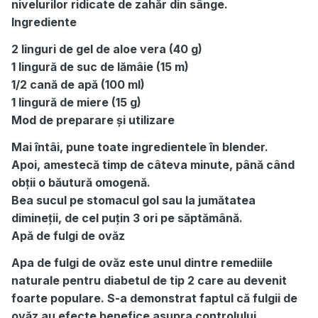
nivelurilor ridicate de zahăr din sânge.
Ingrediente
2 linguri de gel de aloe vera (40 g)
1 lingură de suc de lămâie (15 m)
1/2 cană de apă (100 ml)
1 lingură de miere (15 g)
Mod de preparare și utilizare
Mai întâi, pune toate ingredientele în blender.
Apoi, amestecă timp de câteva minute, până când
obții o băutură omogenă.
Bea sucul pe stomacul gol sau la jumătatea
dimineții, de cel puțin 3 ori pe săptămână.
Apă de fulgi de ovăz
Apa de fulgi de ovăz este unul dintre remediile
naturale pentru diabetul de tip 2 care au devenit
foarte populare. S-a demonstrat faptul că fulgii de
ovăz au efecte benefice asupra controlului