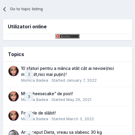
Go to topic listing
Utilizatori online
Topics
10 sfaturi pentru a mânca atât cât ai nevoie(nici
2
mai mult,nici mai puțin)!
Monica Badea
· Started
January 7, 2022
Mini”cheesecake” de post!
3
Monica Badea
· Started
May 26, 2021
Pastilele de slăbit!
1
Monica Badea
· Started
March 3, 2022
Am inceput Dieta, vreau sa slabesc 30 kg