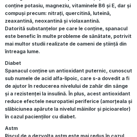
conține potasiu, magneziu, vitaminele B6 și E, dar și
compuși precum: nitrați, quercitină, luteină,
zeaxantină, neoxantină și violaxantină.
Datorită substanțelor pe care le conține, spanacul
este benefic în multe probleme de sănătate, potrivit
mai multor studii realizate de oameni de știință din
întreaga lume.
Diabet
Spanacul conține un antioxidant puternic, cunoscut
sub numele de acid alfa-lipoic, care s-a dovedit a fi
de ajutor în reducerea nivelului de zahăr din sânge
și a rezistenței la insulină. În plus, acest antioxidant
reduce efectele neuropatiei periferice (amorțeala și
slăbiciunea apărute la nivelul mâinilor și picioarelor)
în cazul pacienților cu diabet.
Astm
Riscul de a dezvolta astm este mai redus în cazul