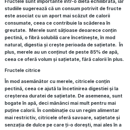
Fructele sunt importante într-o dietă echilibrată, iar
studiile sugerează că un consum potrivit de fructe
este asociat cu un aport mai scăzut de calorii
consumate, ceea ce contribuie la scăderea în
greutate. Merele sunt sățioase deoarece conțin
pectină, o fibră solubilă care încetinește, în mod
natural, digestia și crește perioada de sațietate. În
plus, merele au un conținut de peste 85% de apă,
ceea ce oferă volum și sațietate, fără calorii în plus.
Fructele citrice
În mod asemănător cu merele, citricele conțin
pectină, ceea ce ajută la încetinirea digestiei și la
creșterea duratei de sațietate. De asemenea, sunt
bogate în apă, deci mănânci mai mult pentru mai
puține calorii. În combinație cu un regim alimentar
mai restrictiv, citricele oferă savoare, sațietate și
senzația de dulce pe care ți-o dorești, mai ales în a