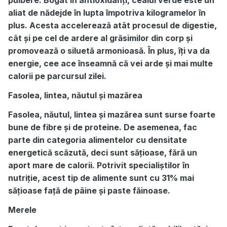
pulbere. Bogat în antioxidanți, ceaiul verde este un
aliat de nădejde în lupta împotriva kilogramelor în
plus. Acesta accelerează atât procesul de digestie,
cât și pe cel de ardere al grăsimilor din corp și
promovează o siluetă armonioasă. În plus, îți va da
energie, cee ace înseamnă că vei arde și mai multe
calorii pe parcursul zilei.
Fasolea, lintea, năutul și mazărea
Fasolea, năutul, lintea și mazărea sunt surse foarte
bune de fibre și de proteine. De asemenea, fac
parte din categoria alimentelor cu densitate
energetică scăzută, deci sunt sățioase, fără un
aport mare de calorii. Potrivit specialiștilor în
nutriție, acest tip de alimente sunt cu 31% mai
sățioase față de pâine și paste făinoase.
Merele