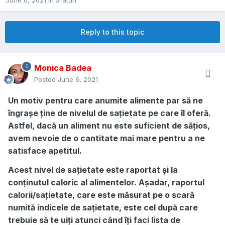
June 6, 2021
in
Sfaturi
Reply to this topic
Monica Badea
Posted
June 6, 2021
Un motiv pentru care anumite alimente par să ne
îngrașe ține de nivelul de sațietate pe care îl oferă.
Astfel, dacă un aliment nu este suficient de sățios,
avem nevoie de o cantitate mai mare pentru a ne
satisface apetitul.
Acest nivel de sațietate este raportat și la
conținutul caloric al alimentelor. Așadar, raportul
calorii/sațietate, care este măsurat pe o scară
numită indicele de sațietate, este cel după care
trebuie să te uiți atunci când îți faci lista de