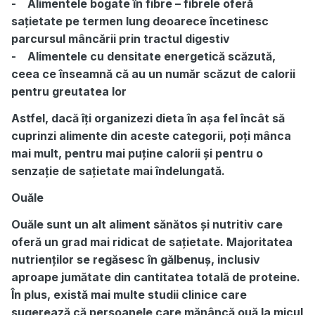
- Alimentele bogate în fibre – fibrele oferă
sațietate pe termen lung deoarece încetinesc
parcursul mâncării prin tractul digestiv
- Alimentele cu densitate energetică scăzută,
ceea ce înseamnă că au un număr scăzut de calorii
pentru greutatea lor
Astfel, dacă îți organizezi dieta în așa fel încât să
cuprinzi alimente din aceste categorii, poți mânca
mai mult, pentru mai puține calorii și pentru o
senzație de sațietate mai îndelungată.
Ouăle
Ouăle sunt un alt aliment sănătos și nutritiv care
oferă un grad mai ridicat de sațietate. Majoritatea
nutrienților se regăsesc în gălbenuș, inclusiv
aproape jumătate din cantitatea totală de proteine.
În plus, există mai multe studii clinice care
sugerează că persoanele care mănâncă ouă la micul