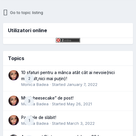
Go to topic listing
Utilizatori online
Topics
10 sfaturi pentru a mânca atât cât ai nevoie(nici
2
mai mult,nici mai puțin)!
Monica Badea
· Started
January 7, 2022
Mini”cheesecake” de post!
3
Monica Badea
· Started
May 26, 2021
Pastilele de slăbit!
1
Monica Badea
· Started
March 3, 2022