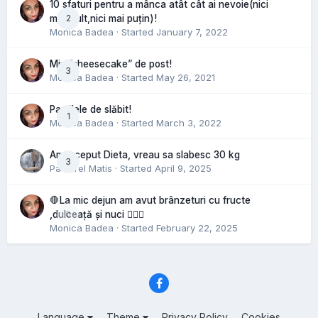
10 sfaturi pentru a mânca atât cât ai nevoie(nici
2
mai mult,nici mai puțin)!
Monica Badea
· Started
January 7, 2022
Mini”cheesecake” de post!
3
Monica Badea
· Started
May 26, 2021
Pastilele de slăbit!
1
Monica Badea
· Started
March 3, 2022
Am inceput Dieta, vreau sa slabesc 30 kg
3
Pastorel Matis
· Started
April 9, 2025
🛑La mic dejun am avut brânzeturi cu fructe
0
,dulceață și nuci 🤷🏻‍♀️
Monica Badea
· Started
February 22, 2025
Language
Theme
Privacy Policy
Cookies