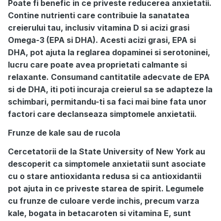
Poate fi benefic in ce priveste reducerea anxietatii.
Contine nutrienti care contribuie la sanatatea
creierului tau, inclusiv vitamina D si acizi grasi
Omega-3 (EPA si DHA). Acesti acizi grasi, EPA si
DHA, pot ajuta la reglarea dopaminei si serotoninei,
lucru care poate avea proprietati calmante si
relaxante. Consumand cantitatile adecvate de EPA
si de DHA, iti poti incuraja creierul sa se adapteze la
schimbari, permitandu-ti sa faci mai bine fata unor
factori care declanseaza simptomele anxietatii.
Frunze de kale sau de rucola
Cercetatorii de la State University of New York au
descoperit ca simptomele anxietatii sunt asociate
cu o stare antioxidanta redusa si ca antioxidantii
pot ajuta in ce priveste starea de spirit. Legumele
cu frunze de culoare verde inchis, precum varza
kale, bogata in betacaroten si vitamina E, sunt