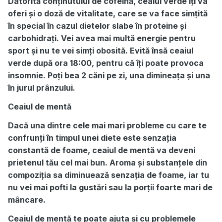
Datorită conținutului de cofeină, ceaiul verde îți va
oferi și o doză de vitalitate, care se va face simțită
în special în cazul dietelor slabe în proteine și
carbohidrați. Vei avea mai multă energie pentru
sport și nu te vei simți obosită. Evită însă ceaiul
verde după ora 18:00, pentru că îți poate provoca
insomnie. Poți bea 2 căni pe zi, una dimineața și una
în jurul prânzului.
Ceaiul de mentă
Dacă una dintre cele mai mari probleme cu care te
confrunți în timpul unei diete este senzația
constantă de foame, ceaiul de mentă va deveni
prietenul tău cel mai bun. Aroma și substanțele din
compoziția sa diminuează senzația de foame, iar tu
nu vei mai pofti la gustări sau la porții foarte mari de
mâncare.
Ceaiul de mentă te poate ajuta și cu problemele