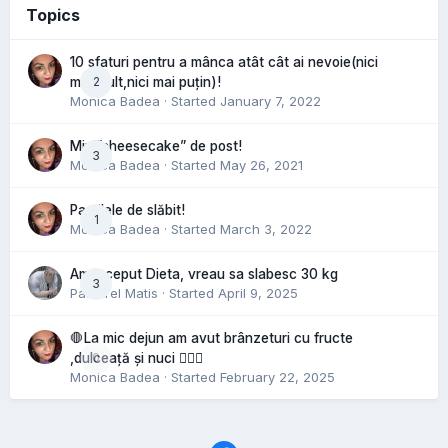
Topics
10 sfaturi pentru a mânca atât cât ai nevoie(nici
2
mai mult,nici mai puțin)!
Monica Badea
· Started
January 7, 2022
Mini”cheesecake” de post!
3
Monica Badea
· Started
May 26, 2021
Pastilele de slăbit!
1
Monica Badea
· Started
March 3, 2022
Am inceput Dieta, vreau sa slabesc 30 kg
3
Pastorel Matis
· Started
April 9, 2025
🛑La mic dejun am avut brânzeturi cu fructe
0
,dulceață și nuci 🤷🏻‍♀️
Monica Badea
· Started
February 22, 2025