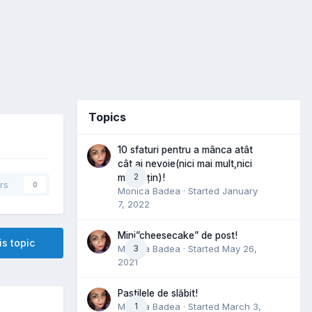
Topics
10 sfaturi pentru a mânca atât
cât ai nevoie(nici mai mult,nici
2
mai puțin)!
rs
0
Monica Badea
· Started
January
7, 2022
Mini”cheesecake” de post!
is topic
Monica Badea
3
· Started
May 26,
2021
Pastilele de slăbit!
Monica Badea
1
· Started
March 3,