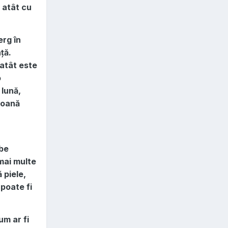
 atât cu
erg în
ță.
atât este
o
 lună,
soană
abe
 mai multe
 piele,
poate fi
um ar fi