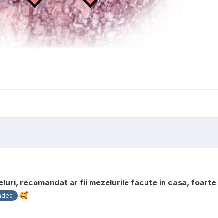
uri, recomandat ar fii mezelurile facute in casa, foarte
🥰
adea