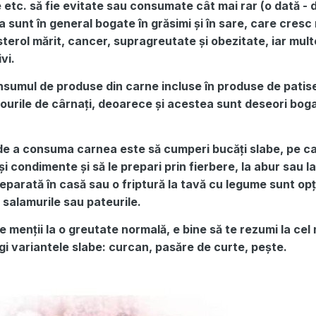
le etc. să fie evitate sau consumate cât mai rar (o dată -
 sunt în general bogate în grăsimi și în sare, care cresc 
sterol mărit, cancer, supragreutate și obezitate, iar mult
vi.
 consumul de produse din carne incluse în produse de patis
rulourile de cârnați, deoarece și acestea sunt deseori boga
e a consuma carnea este să cumperi bucăți slabe, pe ca
i condimente și să le prepari prin fierbere, la abur sau l
parată în casă sau o friptură la tavă cu legume sunt opț
 salamurile sau pateurile.
e menții la o greutate normală, e bine să te rezumi la cel
egi variantele slabe: curcan, pasăre de curte, pește.