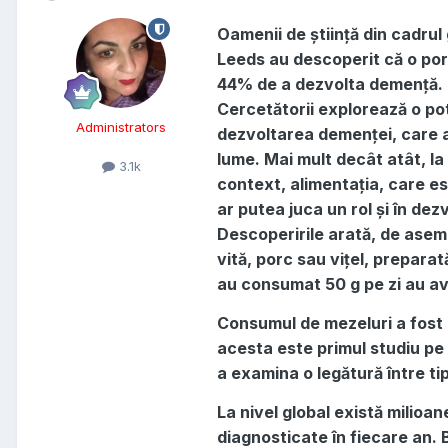
Oamenii de știință din cadrul
Leeds au descoperit că o porț
44% de a dezvolta demență.
Cercetătorii explorează o po
Administrators
dezvoltarea demenței, care a
lume. Mai mult decât atât, la
3.1k
context, alimentația, care es
ar putea juca un rol și în de
Descoperirile arată, de asem
vită, porc sau vițel, prepara
au consumat 50 g pe zi au av
Consumul de mezeluri a fost a
acesta este primul studiu pe
a examina o legătură între tip
La nivel global există milioa
diagnosticate în fiecare an.