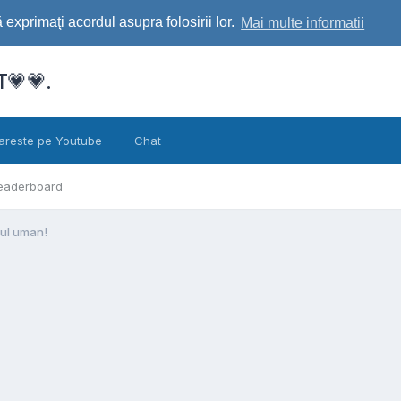
exprimaţi acordul asupra folosirii lor.
Mai multe informatii
💗💗.
areste pe Youtube
Chat
eaderboard
rul uman!