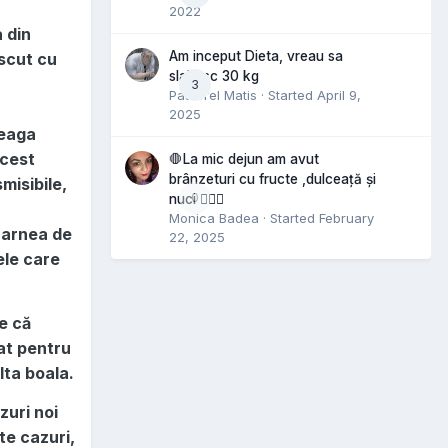
2022
a din
Am inceput Dieta, vreau sa
escut cu
slabesc 30 kg
3
Pastorel Matis
· Started
April 9,
2025
reaga
acest
🛑La mic dejun am avut
brânzeturi cu fructe ,dulceață și
misibile,
0
nuci 🤷🏻‍♀️
Monica Badea
· Started
February
carnea de
22, 2025
ele care
e că
at pentru
lta boala.
zuri noi
te cazuri,