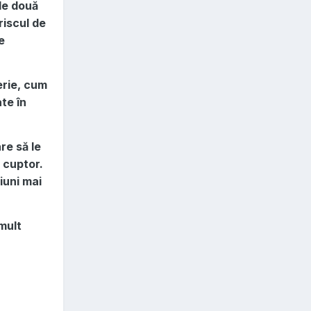
 de două
riscul de
e
erie, cum
te în
re să le
a cuptor.
iuni mai
 mult