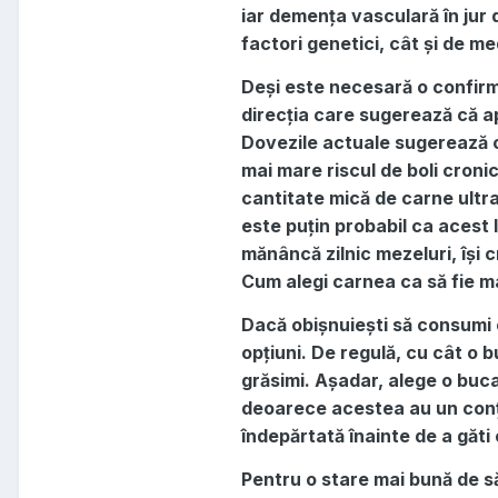
iar demența vasculară în jur
factori genetici, cât și de med
Deși este necesară o confirm
direcția care sugerează că a
Dovezile actuale sugerează c
mai mare riscul de boli croni
cantitate mică de carne ultra
este puțin probabil ca acest 
mănâncă zilnic mezeluri, își c
Cum alegi carnea ca să fie m
Dacă obișnuiești să consumi 
opțiuni. De regulă, cu cât o 
grăsimi. Așadar, alege o bucat
deoarece acestea au un conți
îndepărtată înainte de a găti
Pentru o stare mai bună de s