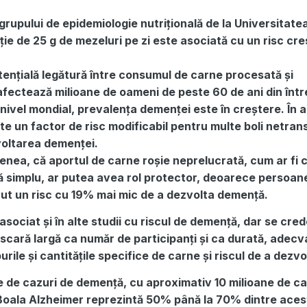
 grupului de epidemiologie nutrițională de la Universitate
ie de 25 g de mezeluri pe zi este asociată cu un risc cr
tențială legătură între consumul de carne procesată și
fectează milioane de oameni de peste 60 de ani din înt
 nivel mondial, prevalența demenței este în creștere. În 
te un factor de risc modificabil pentru multe boli netrans
zvoltarea demenței.
enea, că aportul de carne roșie neprelucrată, cum ar fi 
tă simplu, ar putea avea rol protector, deoarece persoan
ut un risc cu 19% mai mic de a dezvolta demență.
sociat și în alte studii cu riscul de demență, dar se cred
 scară largă ca număr de participanți și ca durată, adecv
urile și cantitățile specifice de carne și riscul de a dezvo
ne de cazuri de demență, cu aproximativ 10 milioane de ca
 Boala Alzheimer reprezintă 50% până la 70% dintre aces