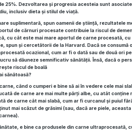
 de 25%. Dezvoltarea și progresia acesteia sunt asociate
iu, inclusiv dieta și stilul de viață.
are suplimentară, spun oamenii de știință, rezultatele m
portul de cărnuri procesate contribuie la riscul de demen
ă, cu cât este mai mare aportul de carne procesată, cu 
ce, spun și cercetătorii de la Harvard. Dacă se consumă 
procesată ocazional, cum ar fi o dată sau de două ori pe
lucru să dăuneze semnificativ sănătății. Însă, dacă o per
rește riscul de boală
ai sănătoasă?
carne, când o cumperi e bine să ai în vedere cele mai sl
bucată de carne are mai multe părți albe, cu atât conține
ă de carne cât mai slabă, cum ar fi curcanul și puiul fără
nut mai scăzut de grăsimi (sau, dacă are piele, aceasta 
 carnea).
ănătate, e bine ca produsele din carne ultraprocesată, c