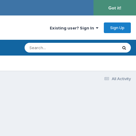
Got it!
Sign Up
Existing user? Sign In
All Activity