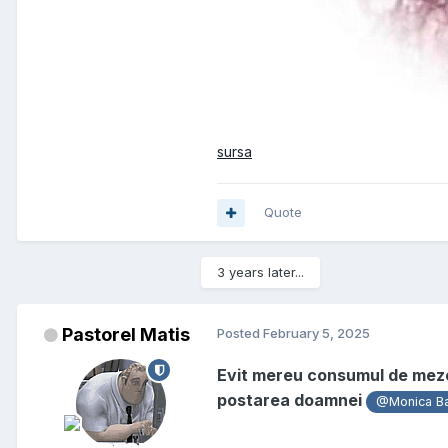
sursa
Quote
3 years later...
Pastorel Matis
Posted
February 5, 2025
Evit mereu consumul de mezel
postarea doamnei
@Monica B