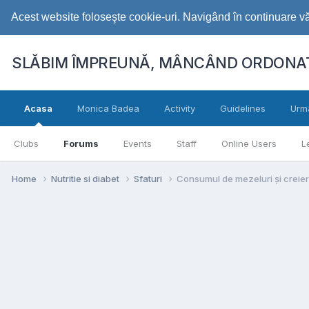
Acest website foloseşte cookie-uri. Navigând în continuare vă 
SLĂBIM ÎMPREUNĂ, MÂNCÂND ORDONAT
Acasa
Monica Badea
Activity
Guidelines
Urm
Clubs
Forums
Events
Staff
Online Users
L
Home
Nutritie si diabet
Sfaturi
Consumul de mezeluri și creie