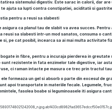
tirea sistemului digestiv. Este sarac in calorii, dar are
e ajuta sa lupti contra constipatiei, aciditatii si gastrite
stia pentru a reusi sa slabesti
e asigura ca planul tau de slabit va avea succes. Pentru
 a reusi sa slabesti intr-un mod sanatos, consuma o cant
e si, pe cat posibil, incearca sa ai mai multa activitate fi
ogate in fibre, pentru a incuraja pierderea in greutate 
 sunt rezistente in fata enzimelor tale digestive, iar ast
use, ci raman intacte pe masura ce trec prin tractul tau 
ele formeaza un gel si absorb o parte din excesul de gr
sunt apoi transportate in materiile fecale. Legumele, fruc
semintele, fasolea boabe si leguminoasele iti asigura cant