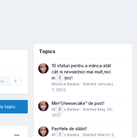
Topics
10 sfaturi pentru a mânca atât
cât ai nevoie(nici mai mult,nici
2
mai puțin)!
rs
0
Monica Badea
· Started
January
7, 2022
Mini”cheesecake” de post!
is topic
Monica Badea
3
· Started
May 26,
2021
Pastilele de slăbit!
Monica Badea
1
· Started
March 3,