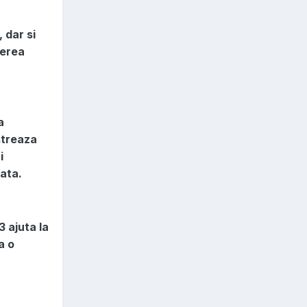
 dar si
ierea
a
streaza
i
ata.
 ajuta la
a o