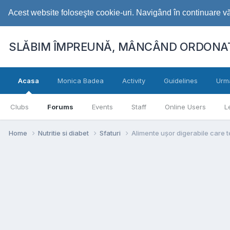
Acest website foloseşte cookie-uri. Navigând în continuare vă 
SLĂBIM ÎMPREUNĂ, MÂNCÂND ORDONAT
Acasa
Monica Badea
Activity
Guidelines
Urm
Clubs
Forums
Events
Staff
Online Users
L
Home
Nutritie si diabet
Sfaturi
Alimente ușor digerabile care te