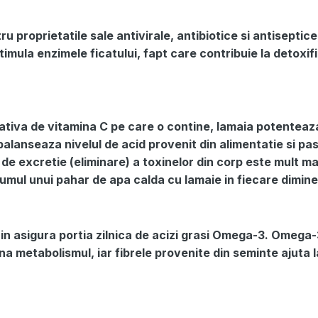
 proprietatile sale antivirale, antibiotice si antiseptice,
imula enzimele ficatului, fapt care contribuie la detoxif
ativa de vitamina C pe care o contine, lamaia potenteaz
 balanseaza nivelul de acid provenit din alimentatie si pa
 de excretie (eliminare) a toxinelor din corp este mult ma
mul unui pahar de apa calda cu lamaie in fiecare dimine
in asigura portia zilnica de acizi grasi Omega-3. Omega-3
ina metabolismul, iar fibrele provenite din seminte ajuta l