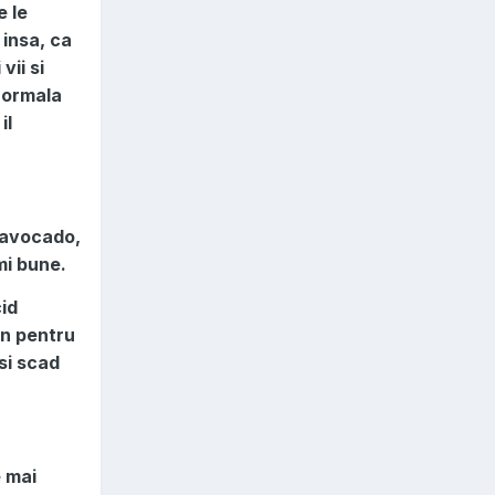
e le
 insa, ca
vii si
 normala
il
 avocado,
mi bune.
id
un pentru
si scad
e mai