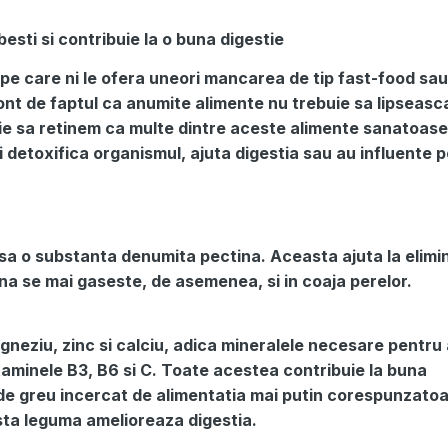
esti si contribuie la o buna digestie
 pe care ni le ofera uneori mancarea de tip fast-food sau
cont de faptul ca anumite alimente nu trebuie sa lipseasc
uie sa retinem ca multe dintre aceste alimente sanatoase 
i detoxifica organismul, ajuta digestia sau au influente p
 sa o substanta denumita pectina. Aceasta ajuta la elimi
ina se mai gaseste, de asemenea, si in coaja perelor.
gneziu, zinc si calciu, adica mineralele necesare pentru 
vitaminele B3, B6 si C. Toate acestea contribuie la buna
t de greu incercat de alimentatia mai putin corespunzatoa
sta leguma amelioreaza digestia.