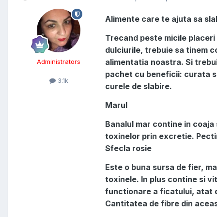
Alimente care te ajuta sa slab
Trecand peste micile placeri
dulciurile, trebuie sa tinem 
alimentatia noastra. Si treb
Administrators
pachet cu beneficii: curata s
3.1k
curele de slabire.
Marul
Banalul mar contine in coaja
toxinelor prin excretie. Pect
Sfecla rosie
Este o buna sursa de fier, ma
toxinele. In plus contine si 
functionare a ficatului, ata
Cantitatea de fibre din acea