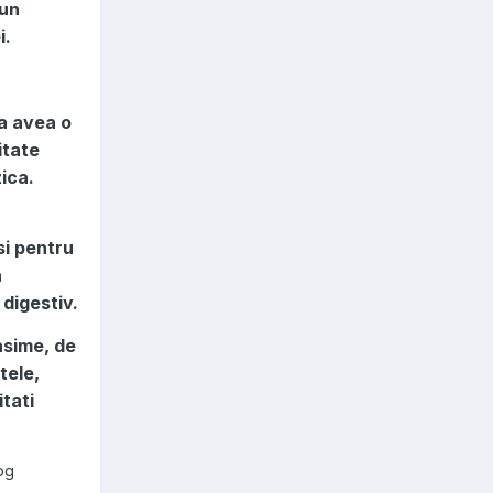
 un
i.
 a avea o
itate
zica.
si pentru
a
digestiv.
asime, de
tele,
itati