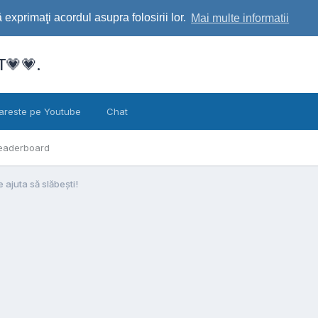
exprimaţi acordul asupra folosirii lor.
Mai multe informatii
💗💗.
areste pe Youtube
Chat
eaderboard
 ajuta să slăbești!