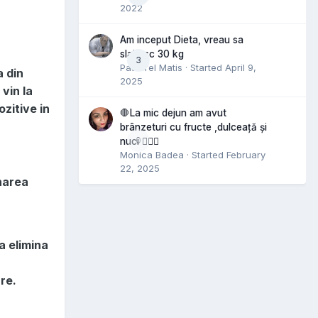
2022
Am inceput Dieta, vreau sa
slabesc 30 kg
3
Pastorel Matis
· Started
April 9,
a din
2025
vin la
ozitive in
🛑La mic dejun am avut
brânzeturi cu fructe ,dulceață și
0
nuci 🤷🏻‍♀️
Monica Badea
· Started
February
22, 2025
narea
a elimina
re.