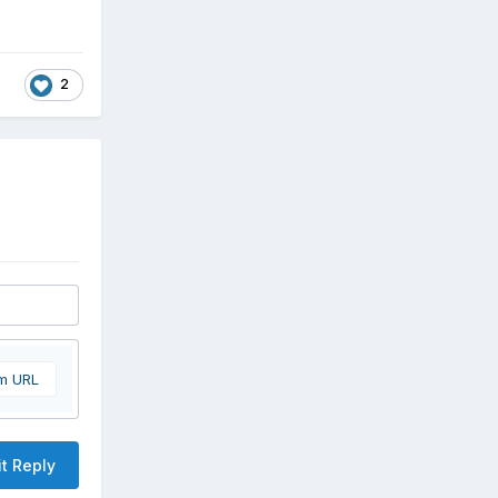
2
om URL
t Reply