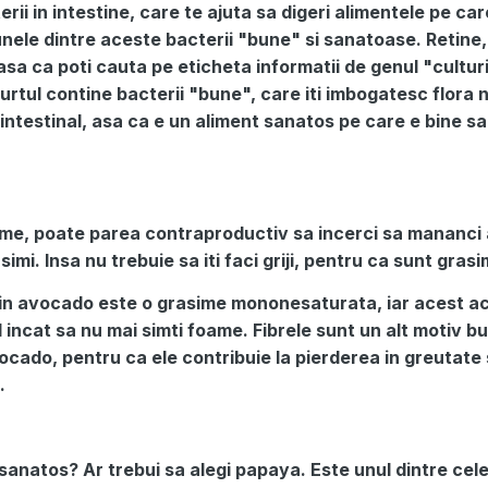
erii in intestine, care te ajuta sa digeri alimentele pe car
unele dintre aceste bacterii "bune" si sanatoase. Retine,
 asa ca poti cauta pe eticheta informatii de genul "culturi 
aurtul contine bacterii "bune", care iti imbogatesc flora
ointestinal, asa ca e un aliment sanatos pe care e bine sa 
rame, poate parea contraproductiv sa incerci sa mananci
imi. Insa nu trebuie sa iti faci griji, pentru ca sunt grasi
 in avocado este o grasime mononesaturata, iar acest ac
 incat sa nu mai simti foame. Fibrele sunt un alt motiv b
ocado, pentru ca ele contribuie la pierderea in greutate 
.
v sanatos? Ar trebui sa alegi papaya. Este unul dintre cel