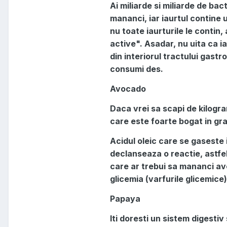
Ai miliarde si miliarde de bact
mananci, iar iaurtul contine 
nu toate iaurturile le contin,
active". Asadar, nu uita ca i
din interiorul tractului gastr
consumi des.
Avocado
Daca vrei sa scapi de kilog
care este foarte bogat in gras
Acidul oleic care se gaseste
declanseaza o reactie, astfel
care ar trebui sa mananci av
glicemia (varfurile glicemice)
Papaya
Iti doresti un sistem digesti