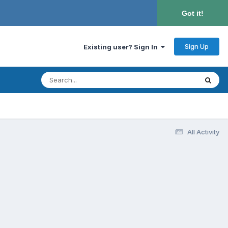
Got it!
Sign Up
Existing user? Sign In
All Activity