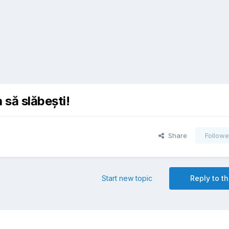
 să slăbești!
Share
Followe
Start new topic
Reply to th