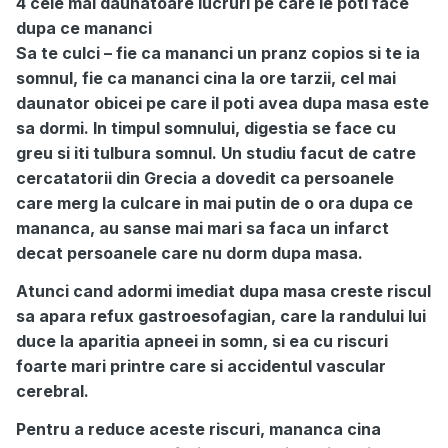
4 cele mai daunatoare lucruri pe care le poti face
dupa ce mananci
Sa te culci – fie ca mananci un pranz copios si te ia
somnul, fie ca mananci cina la ore tarzii, cel mai
daunator obicei pe care il poti avea dupa masa este
sa dormi. In timpul somnului, digestia se face cu
greu si iti tulbura somnul. Un studiu facut de catre
cercatatorii din Grecia a dovedit ca persoanele
care merg la culcare in mai putin de o ora dupa ce
mananca, au sanse mai mari sa faca un infarct
decat persoanele care nu dorm dupa masa.
Atunci cand adormi imediat dupa masa creste riscul
sa apara refux gastroesofagian, care la randului lui
duce la aparitia apneei in somn, si ea cu riscuri
foarte mari printre care si accidentul vascular
cerebral.
Pentru a reduce aceste riscuri, mananca cina