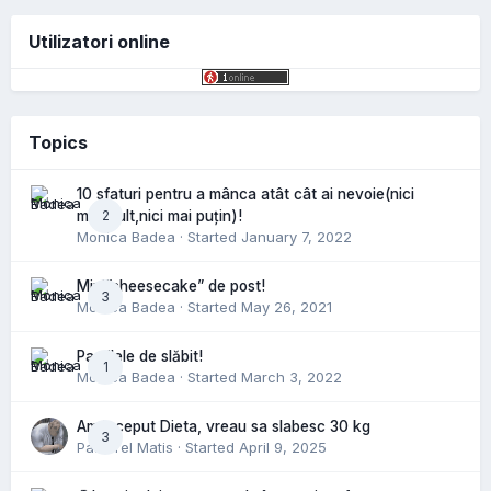
Utilizatori online
Topics
10 sfaturi pentru a mânca atât cât ai nevoie(nici
2
mai mult,nici mai puțin)!
Monica Badea
· Started
January 7, 2022
Mini”cheesecake” de post!
3
Monica Badea
· Started
May 26, 2021
Pastilele de slăbit!
1
Monica Badea
· Started
March 3, 2022
Am inceput Dieta, vreau sa slabesc 30 kg
3
Pastorel Matis
· Started
April 9, 2025