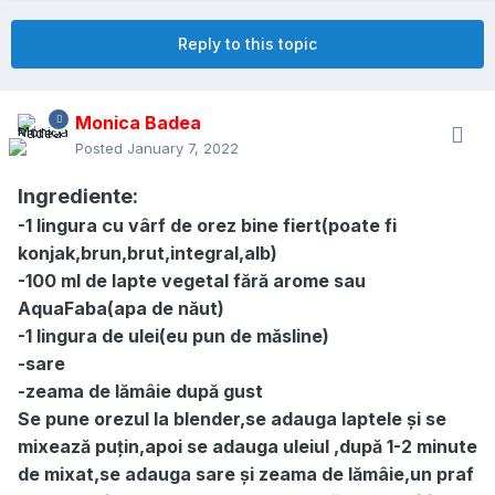
Reply to this topic
Monica Badea
Posted
January 7, 2022
Ingrediente:
-1 lingura cu vârf de orez bine fiert(poate fi
konjak,brun,brut,integral,alb)
-100 ml de lapte vegetal fără arome sau
AquaFaba(apa de năut)
-1 lingura de ulei(eu pun de măsline)
-sare
-zeama de lămâie după gust
Se pune orezul la blender,se adauga laptele și se
mixează puțin,apoi se adauga uleiul ,după 1-2 minute
de mixat,se adauga sare și zeama de lămâie,un praf