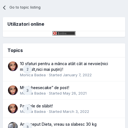
Go to topic listing
Utilizatori online
Topics
10 sfaturi pentru a mânca atât cât ai nevoie(nici
2
mai mult,nici mai puțin)!
Monica Badea
· Started
January 7, 2022
Mini”cheesecake” de post!
3
Monica Badea
· Started
May 26, 2021
Pastilele de slăbit!
1
Monica Badea
· Started
March 3, 2022
Am inceput Dieta, vreau sa slabesc 30 kg
3