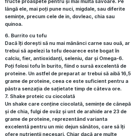
fructe proaspete pentru și mai multă savoare. Pe
lângă ele, mai poți pune nuci, migdale, sau diferite
semințe, precum cele de in, dovleac, chia sau
quinoa.
6. Burrito cu tofu
Dacă îți dorești să nu mai mănânci carne sau ouă, ar
trebui să apelezi la tofu deoarece este bogat în
calciu, fier, antioxidanți, seleniu, dar și Omega-6.
Poți folosi tofu în burito, fiind o sursă excelentă de
proteine. Un astfel de preparat ar trebui să aibă 16,5
grame de proteine, ceea ce este suficient pentru a
păstra senzația de sațietate timp de câteva ore.
7. Shake proteic cu ciocolată
Un shake care conține ciocolată, semințe de cânepă
și de chia, fulgi de ovăz și unt de arahide are 23 de
grame de proteine, reprezentând varianta
excelentă pentru un mic dejun sănătos, care să îți
ofere nutrienții necesari. Chiar dacă are multe