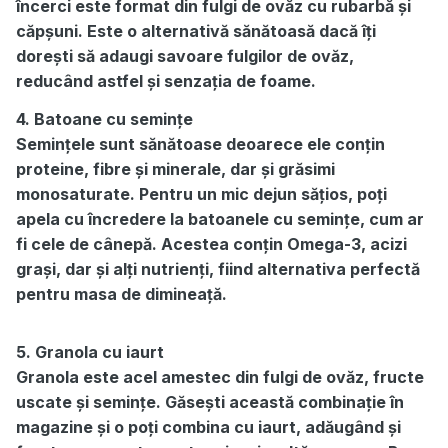
încerci este format din fulgi de ovăz cu rubarbă și
căpșuni. Este o alternativă sănătoasă dacă îți
dorești să adaugi savoare fulgilor de ovăz,
reducând astfel și senzația de foame.
4. Batoane cu semințe
Semințele sunt sănătoase deoarece ele conțin
proteine, fibre și minerale, dar și grăsimi
monosaturate. Pentru un mic dejun sățios, poți
apela cu încredere la batoanele cu semințe, cum ar
fi cele de cânepă. Acestea conțin Omega-3, acizi
grași, dar și alți nutrienți, fiind alternativa perfectă
pentru masa de dimineață.
5. Granola cu iaurt
Granola este acel amestec din fulgi de ovăz, fructe
uscate și semințe. Găsești această combinație în
magazine și o poți combina cu iaurt, adăugând și