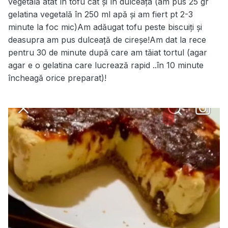
vegetală atât în tofu cat și în dulceața (am pus 25 gr
gelatina vegetală în 250 ml apă și am fiert pt 2-3
minute la foc mic)Am adăugat tofu peste biscuiți și
deasupra am pus dulceață de cireșe!Am dat la rece
pentru 30 de minute după care am tăiat tortul (agar
agar e o gelatina care lucrează rapid ..în 10 minute
încheagă orice preparat)!