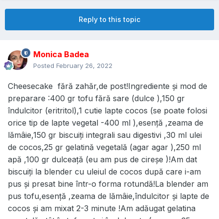
Reply to this topic
Monica Badea
Posted
February 26, 2022
Cheesecake fără zahăr,de post!Ingrediente și mod de
preparare :400 gr tofu fără sare (dulce ),150 gr
îndulcitor (eritritol),1 cutie lapte cocos (se poate folosi
orice tip de lapte vegetal -400 ml ),esență ,zeama de
lămâie,150 gr biscuiți integrali sau digestivi ,30 ml ulei
de cocos,25 gr gelatină vegetală (agar agar ),250 ml
apă ,100 gr dulceață (eu am pus de cireșe )!Am dat
biscuiți la blender cu uleiul de cocos după care i-am
pus și presat bine într-o forma rotundă!La blender am
pus tofu,esență ,zeama de lămâie,îndulcitor și lapte de
cocos și am mixat 2-3 minute !Am adăugat gelatina