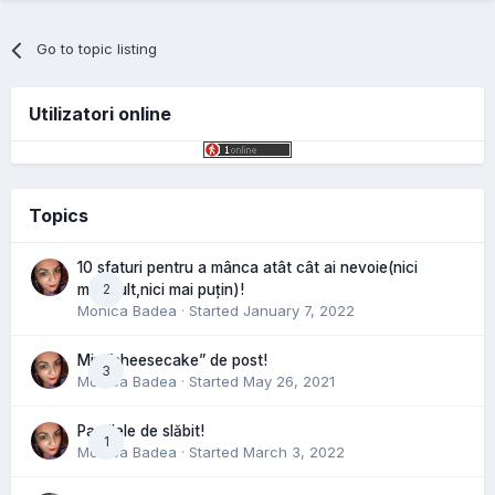
Go to topic listing
Utilizatori online
Topics
10 sfaturi pentru a mânca atât cât ai nevoie(nici
2
mai mult,nici mai puțin)!
Monica Badea
· Started
January 7, 2022
Mini”cheesecake” de post!
3
Monica Badea
· Started
May 26, 2021
Pastilele de slăbit!
1
Monica Badea
· Started
March 3, 2022