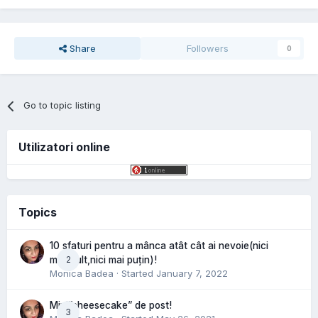
Share
Followers
0
Go to topic listing
Utilizatori online
Topics
10 sfaturi pentru a mânca atât cât ai nevoie(nici
2
mai mult,nici mai puțin)!
Monica Badea
· Started
January 7, 2022
Mini”cheesecake” de post!
3