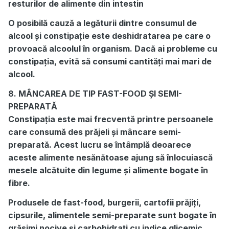
resturilor de alimente din intestin
O posibilă cauză a legăturii dintre consumul de
alcool și constipație este deshidratarea pe care o
provoacă alcoolul în organism. Dacă ai probleme cu
constipația, evită să consumi cantități mai mari de
alcool.
8. MÂNCAREA DE TIP FAST-FOOD ȘI SEMI-
PREPARATĂ
Constipația este mai frecventă printre persoanele
care consumă des prăjeli și mâncare semi-
preparată. Acest lucru se întâmplă deoarece
aceste alimente nesănătoase ajung să înlocuiască
mesele alcătuite din legume și alimente bogate în
fibre.
Produsele de fast-food, burgerii, cartofii prăjiți,
cipsurile, alimentele semi-preparate sunt bogate în
grăsimi nocive și carbohidrați cu indice glicemic