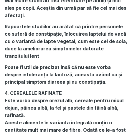
Mai multe studii au fost efectuate pe adulți și mai
ales pe copii. Aceștia din urmă par să fie cel mai des
afectați.
Rapoartele studiilor au arătat că printre personele
ce suferă de constipație, înlocuirea laptelui de vacă
cu o variantă de lapte vegetal, cum este cel de soia,
duce la ameliorarea simptomelor datorate
tranzitului lent
Poate fi util de precizat însă că nu este vorba
despre intoleranța la lactoză, aceasta având ca și
principal simptom diareea și nu constipația.
4. CEREALELE RAFINATE
Este vorba despre orezul alb, cereale pentru micul
dejun, pâinea albă, la fel și pastele din făină albă,
rafinată.
Aceste alimente în varianta integrală conțin o
cantitate mult mai mare de fibre. Odată ce le-a fost