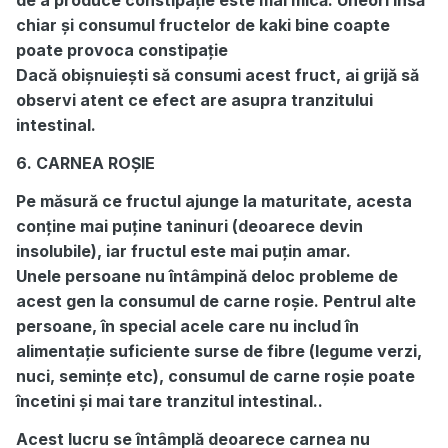
de a produce constipație este mai mică. Uneori însă
chiar și consumul fructelor de kaki bine coapte
poate provoca constipație
Dacă obișnuiești să consumi acest fruct, ai grijă să
observi atent ce efect are asupra tranzitului
intestinal.
6. CARNEA ROȘIE
Pe măsură ce fructul ajunge la maturitate, acesta
conține mai puține taninuri (deoarece devin
insolubile), iar fructul este mai puțin amar.
Unele persoane nu întâmpină deloc probleme de
acest gen la consumul de carne roșie. Pentrul alte
persoane, în special acele care nu includ în
alimentație suficiente surse de fibre (legume verzi,
nuci, semințe etc), consumul de carne roșie poate
încetini și mai tare tranzitul intestinal..
Acest lucru se întâmplă deoarece carnea nu