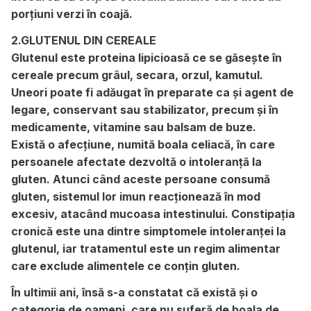
porțiuni verzi în coajă.
2.GLUTENUL DIN CEREALE
Glutenul este proteina lipicioasă ce se găsește în
cereale precum grâul, secara, orzul, kamutul.
Uneori poate fi adăugat în preparate ca și agent de
legare, conservant sau stabilizator, precum și în
medicamente, vitamine sau balsam de buze.
Există o afecțiune, numită boala celiacă, în care
persoanele afectate dezvoltă o intoleranță la
gluten. Atunci când aceste persoane consumă
gluten, sistemul lor imun reacționează în mod
excesiv, atacând mucoasa intestinului. Constipația
cronică este una dintre simptomele intoleranței la
glutenul, iar tratamentul este un regim alimentar
care exclude alimentele ce conțin gluten.
În ultimii ani, însă s-a constatat că există și o
categorie de oameni, care nu suferă de boala de