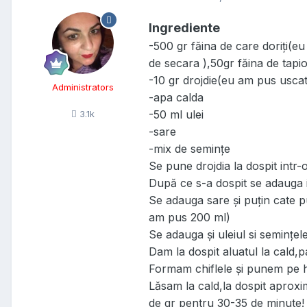
Ingrediente
-500 gr făina de care doriți(e
de secara ),50gr făina de tapi
-10 gr drojdie(eu am pus usca
Administrators
-apa calda
-50 ml ulei
3.1k
-sare
-mix de semințe
Se pune drojdia la dospit intr-
După ce s-a dospit se adauga i
Se adauga sare și puțin cate 
am pus 200 ml)
Se adauga și uleiul si semințel
Dam la dospit aluatul la cald,
Formam chiflele și punem pe hâ
Lăsam la cald,la dospit aprox
de gr pentru 30-35 de minute!