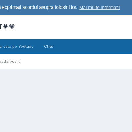
exprimaţi acordul asupra folosirii lor.
Mai multe informatii
💗💗.
areste pe Youtube
Chat
eaderboard