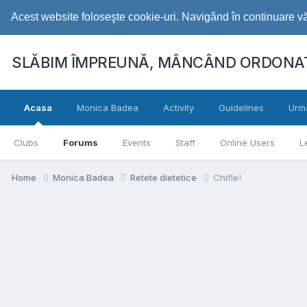
Acest website foloseşte cookie-uri. Navigând în continuare vă 
SLĂBIM ÎMPREUNĂ, MÂNCÂND ORDONAT
Acasa
Monica Badea
Activity
Guidelines
Urm
Clubs
Forums
Events
Staff
Online Users
L
Home
Monica Badea
Retete dietetice
Chifle!