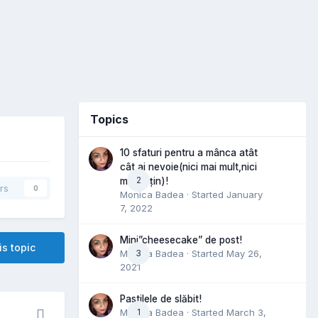
Topics
10 sfaturi pentru a mânca atât
cât ai nevoie(nici mai mult,nici
2
mai puțin)!
rs
0
Monica Badea
· Started
January
7, 2022
Mini”cheesecake” de post!
is topic
Monica Badea
3
· Started
May 26,
2021
Pastilele de slăbit!
Monica Badea
1
· Started
March 3,