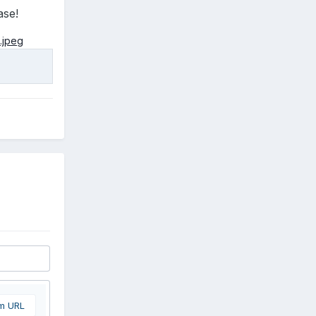
ase!
om URL