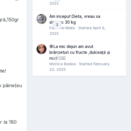
2022
Am inceput Dieta, vreau sa
gră,150gr
slabesc 30 kg
3
Pastorel Matis
· Started
April 9,
2025
🛑La mic dejun am avut
brânzeturi cu fructe ,dulceață și
0
nuci 🤷🏻‍♀️
Monica Badea
· Started
February
22, 2025
te!
o pâine(eu
r la 180