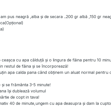
u am pus neagră ,alba și de secara ..200 gr albă ,150 gr nea
oca(Opțional)
ta)
o ceașca cu apa călduță și o lingura de făina pentru 10 minu
n restul de făina și se încorporează!
puțin apa calda pana când obținem un aluat normal pentru 
e și se frământa 3-5 minute!
pana își dublează volumul
rtie de copt in tava!
imativ 40 de minute,ungem cu apa deasupra și dam la cupto