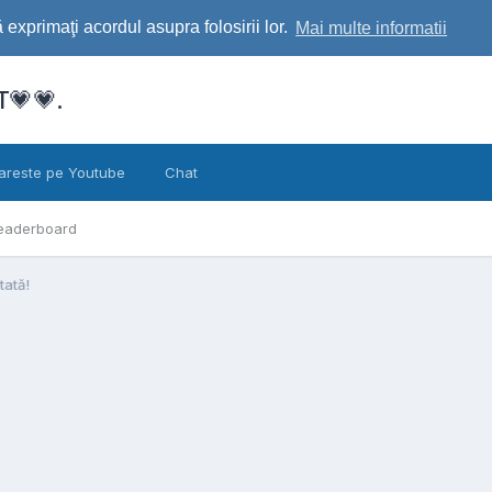
exprimaţi acordul asupra folosirii lor.
Mai multe informatii
💗💗.
areste pe Youtube
Chat
eaderboard
tată!