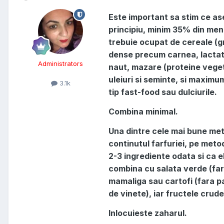
Este important sa stim ce ase
principiu, minim 35% din meni
trebuie ocupat de cereale (g
dense precum carnea, lactate
Administrators
naut, mazare (proteine veget
uleiuri si seminte, si maxim
3.1k
tip fast-food sau dulciurile.
Combina minimal.
Una dintre cele mai bune met
continutul farfuriei, pe met
2-3 ingrediente odata si ca e
combina cu salata verde (fara
mamaliga sau cartofi (fara pa
de vinete), iar fructele crud
Inlocuieste zaharul.