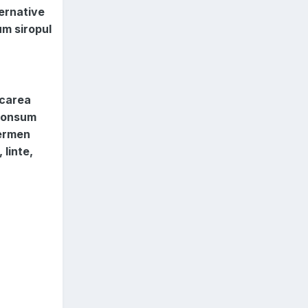
ternative
um siropul
ncarea
 consum
termen
 linte,