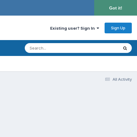
Got it!
Sign Up
Existing user? Sign In
All Activity