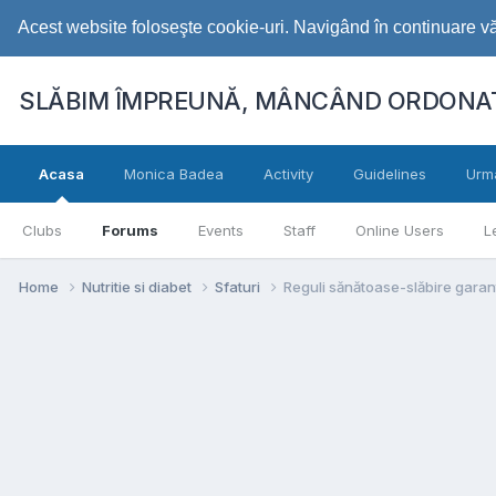
Acest website foloseşte cookie-uri. Navigând în continuare vă 
SLĂBIM ÎMPREUNĂ, MÂNCÂND ORDONAT
Acasa
Monica Badea
Activity
Guidelines
Urm
Clubs
Forums
Events
Staff
Online Users
L
Home
Nutritie si diabet
Sfaturi
Reguli sănătoase-slăbire garan