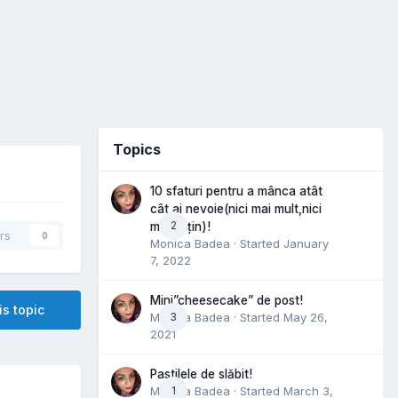
Topics
10 sfaturi pentru a mânca atât
cât ai nevoie(nici mai mult,nici
2
mai puțin)!
rs
0
Monica Badea
· Started
January
7, 2022
Mini”cheesecake” de post!
is topic
Monica Badea
3
· Started
May 26,
2021
Pastilele de slăbit!
Monica Badea
1
· Started
March 3,