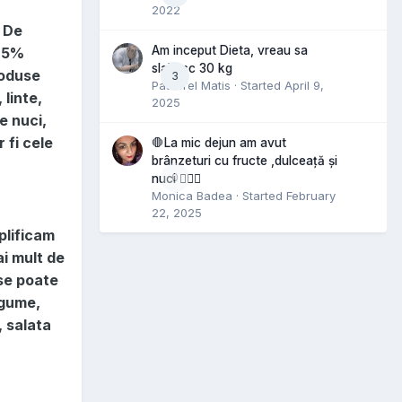
2022
. De
Am inceput Dieta, vreau sa
 25%
slabesc 30 kg
roduse
3
Pastorel Matis
· Started
April 9,
linte,
2025
e nuci,
 fi cele
🛑La mic dejun am avut
brânzeturi cu fructe ,dulceață și
0
nuci 🤷🏻‍♀️
Monica Badea
· Started
February
22, 2025
plificam
i mult de
 se poate
egume,
, salata