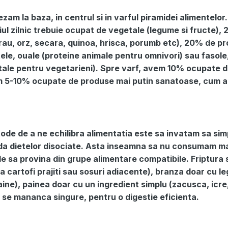
zam la baza, in centrul si in varful piramidei alimentelor
ul zilnic trebuie ocupat de vegetale (legume si fructe),
rau, orz, secara, quinoa, hrisca, porumb etc), 20% de p
le, ouale (proteine animale pentru omnivori) sau fasole, 
ale pentru vegetarieni). Spre varf, avem 10% ocupate d
um 5-10% ocupate de produse mai putin sanatoase, cum ar
ode de a ne echilibra alimentatia este sa invatam sa sim
oda dietelor disociate. Asta inseamna sa nu consumam ma
le sa provina din grupe alimentare compatibile. Friptura
 cartofi prajiti sau sosuri adiacente), branza doar cu l
ine), painea doar cu un ingredient simplu (zacusca, icre
e se mananca singure, pentru o digestie eficienta.