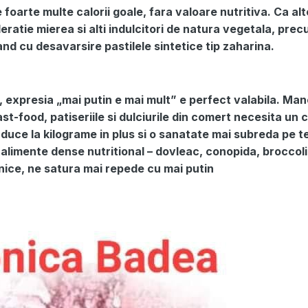
 foarte multe calorii goale, fara valoare nutritiva. Ca al
atie mierea si alti indulcitori de natura vegetala, prec
nd cu desavarsire pastilele sintetice tip zaharina.
expresia „mai putin e mai mult” e perfect valabila. Ma
fast-food, patiseriile si dulciurile din comert necesita un
 duce la kilograme in plus si o sanatate mai subreda pe 
alimente dense nutritional – dovleac, conopida, broccoli,
anice, ne satura mai repede cu mai putin