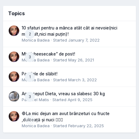
Topics
10 sfaturi pentru a mânca atât cât ai nevoie(nici
2
mai mult,nici mai puțin)!
Monica Badea
· Started
January 7, 2022
Mini”cheesecake” de post!
3
Monica Badea
· Started
May 26, 2021
Pastilele de slăbit!
1
Monica Badea
· Started
March 3, 2022
Am inceput Dieta, vreau sa slabesc 30 kg
3
Pastorel Matis
· Started
April 9, 2025
🛑La mic dejun am avut brânzeturi cu fructe
0
,dulceață și nuci 🤷🏻‍♀️
Monica Badea
· Started
February 22, 2025